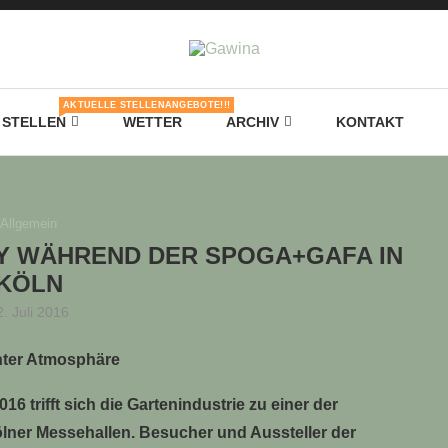
AKTUELLE STELLENANGEBOTE!!!
STELLEN
WETTER
ARCHIV
KONTAKT
Allgemein
Y WÄHREND DER SPOGA+GAFA IN
KÖLN
2. Juli 2016
nter Atmosphäre
16 trifft sich die Gartenindustrie zu einer der
lner Messehallen. Besucher und Aussteller der