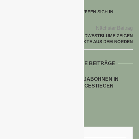
voriger Beitrag
WERKERS WELT: MARKTLEITER TREFFEN SICH IN
GÖTTINGEN UND NÜRNBERG
Nächster Beitrag
LANDGARD U. NORDWESTBLUME ZEIGEN
BAUMSCHULPRODUKTE AUS DEM NORDEN
WEITERE INTERESSANTE BEITRÄGE
ANBAUFLÄCHEN FÜR SOJABOHNEN IN
DEUTSCHLAND STARK GESTIEGEN
30. Juli 2026