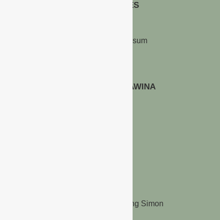
RECHTLICHES
Kontakt & Impressum
Datenschutz
WERBEN AUF GAWINA
Preisliste
LINKS
Kölnmesse
Unternehmensberatung Simon