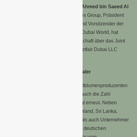
Seine Königliche Hoheit,
Scheich Ahmed bin Saeed Al
Maktoum
, Vorsitzender der Emirates Group, Präsident
der Dubai Civil Aviation Authority und Vorsitzender der
staatlichen Investmentgesellschaft Dubai World, hat
deshalb persönlich die Schirmherrschaft über das Joint
Venture der Messe Essen und planetfair Dubai LLC
übernommen.
IPM DUBAI wird noch internationaler
2016 präsentieren sich mehr Schnittblumenproduzenten
aus Afrika auf der IPM DUBAI und auch die Zahl
offizieller Länderbeteiligungen steigt erneut. Neben
Ägypten, Äthiopien, China, Deutschland, Sri Lanka,
Taiwan und den USA stellen erstmals auch Unternehmer
aus Costa Rica und Indien aus. Am deutschen
Gemeinschaftsstand, der dieses Jahr vom