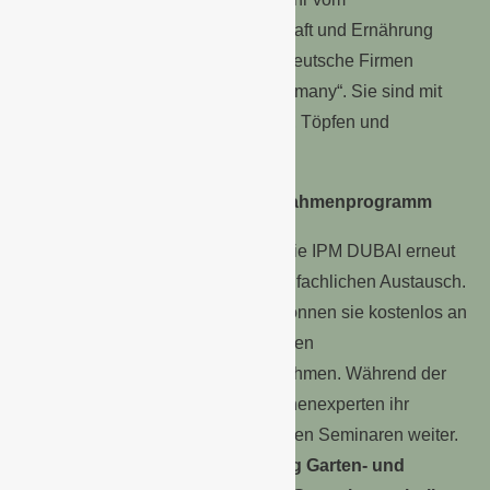
Bundesministerium für Landwirtschaft und Ernährung
gefördert wird, präsentieren zwölf deutsche Firmen
erstklassige Produkte „Made in Germany“. Sie sind mit
Jungpflanzen, Torferde, Substraten, Töpfen und
Schattierungsgewebe vertreten
Messe punktet mit exklusivem Rahmenprogramm
Ausstellern und Besuchern bietet die IPM DUBAI erneut
hervorragende Gelegenheiten zum fachlichen Austausch.
Bereits einen Tag vor Messestart können sie kostenlos an
einer geführten Tour zu ausgewählten
Gartenbauprojekten in Dubai teilnehmen. Während der
Messe geben internationale Branchenexperten ihr
Wissen aus erster Hand in exklusiven Seminaren weiter.
Im Mittelpunkt stehen am ersten
Tag Garten- und