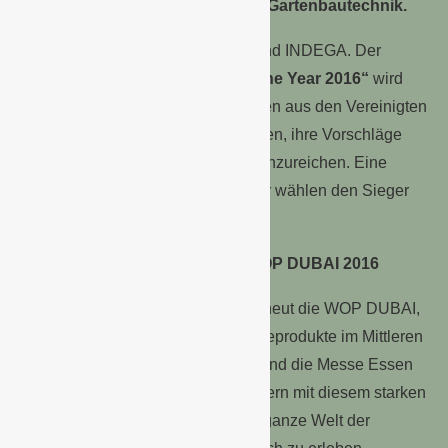
Landschaftsbau
, am zweiten Tag
Gartenbautechnik.
In Zusammenarbeit mit dem Verband INDEGA. Der
„Middle East Floral Designer of the Year 2016“
wird
am dritten Messetag gekürt. Floristen aus den Vereinigten
Arabischen Emiraten sind aufgerufen, ihre Vorschläge
zum Thema „Hochzeits-Floristik“ einzureichen. Eine
Fachjury sowie die Messebesucher wählen den Sieger
aus.
Starkes Duo: IPM DUBAI und WOP DUBAI 2016
Zeitgleich zur IPM DUBAI findet erneut die WOP DUBAI,
die führende Fachmesse für Frischeprodukte im Mittleren
Osten, statt. Planetfair Dubai LLC und die Messe Essen
bieten internationalen Fachbesuchern mit diesem starken
Messeduo erneut die Chance, die ganze Welt der