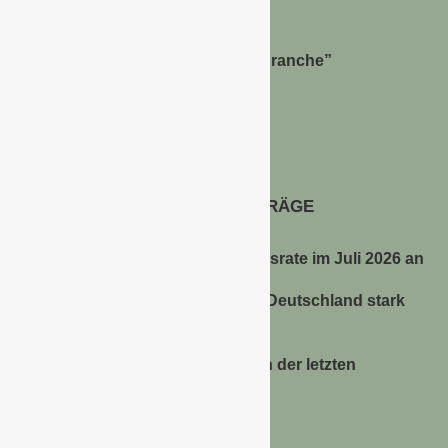
Bernhard Simon –
Dienstleistungen für die “Grüne Branche”
Im Niersgrund 9, 47623 Kevelaer
Tel.: 02832-9787369
Tel.: 0172-5984664
Email: info@gawina.de
AKTUELLE BEITRÄGE
Energiepreise treiben die Inflationsrate im Juli 2026 an
Anbauflächen für Sojabohnen in Deutschland stark
gestiegen
Erfrischungsprodukte boomten in der letzten
Hitzewelle