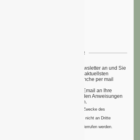
NEWSLETTER
Melden Sie sich zu unserem Newsletter an und Sie
erhalten einmal wöchentlich die aktuellsten
Nachrichten aus der grünen Branche per mail
zugesandt.
Sie erhalten eine Bestätigungs-Email an Ihre
Email-Adresse: bitte folgen Sie den Anweisungen
um Ihre Anmeldung zu vollenden.
Ihre Daten werden ausschließlich zum Zwecke des
Newsletters genutzt. Ihre Daten werden nicht an Dritte
weitergegeben und können jederzeit widerrufen werden.