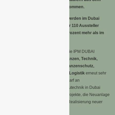
Mittleren Osten ins Geschäft zu kommen.
Vom 13. bis 15. November 2016 werden im Dubai
World Trade Centre erstmals über 110 Aussteller
dabei sein – noch einmal neun Prozent mehr als im
Vorjahr.
Mit Blick auf die Expo 2020 bietet die IPM DUBAI
Ausstellern aus den Bereichen
Pflanzen, Technik,
Garten- und Landschaftsbau, Pflanzenschutz,
Floristik, Gartenausstattung und Logistik
erneut sehr
gute Geschäftsaussichten. Der Bedarf an
Gartenbauprodukten und Gartenbautechnik in Dubai
steigt durch große städtische Bauprojekte, die Neuanlage
öffentlicher Parks sowie durch die Realisierung neuer
Hotels und Resorts.