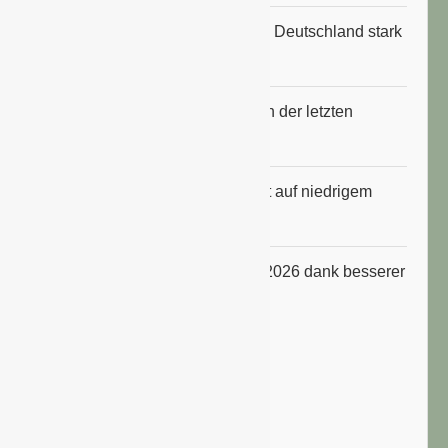
Anbauflächen für Sojabohnen in Deutschland stark
gestiegen
Erfrischungsprodukte boomten in der letzten
Hitzewelle
Konsumklima im Juli 2026 bleibt auf niedrigem
Niveau
ifo Geschäftsklimaindex im Juli 2026 dank besserer
Erwartungen gestiegen