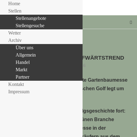
Home
Stellen
Stellenangebote
Stellengesuche
Wetter
Archiv
Über uns
MARKT
Allgemein
IPM DUBAI WEITER IM AUFWÄRTSTREND
LLE STELLENANGEBOTE!!!
Handel
10. Oktober 2016
Markt
Partner
Wichtigste Gartenbaumesse
Kontakt
im arabischen Golf legt um
Impressum
neun Prozent zu.
Die IPM DUBAI schreibt ihre Erfolgsgeschichte fort:
Immer mehr Unternehmer der Grünen Branche
nutzen die bedeutendste B2B-Messe in der
Golfregion, um mit wichtigen Einkäufern aus dem