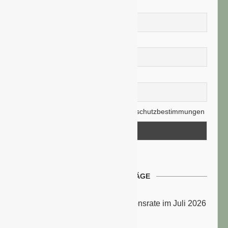
Vorname
Nachname
E-Mail-Adresse
Hiermit akzeptiere ich die Datenschutzbestimmungen
NEUESTE BEITRÄGE
Energiepreise treiben die Inflationsrate im Juli 2026
an