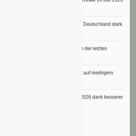
an
Anbauflächen für Sojabohnen in Deutschland stark
gestiegen
Erfrischungsprodukte boomten in der letzten
Hitzewelle
Konsumklima im Juli 2026 bleibt auf niedrigem
Niveau
ifo Geschäftsklimaindex im Juli 2026 dank besserer
Erwartungen gestiegen