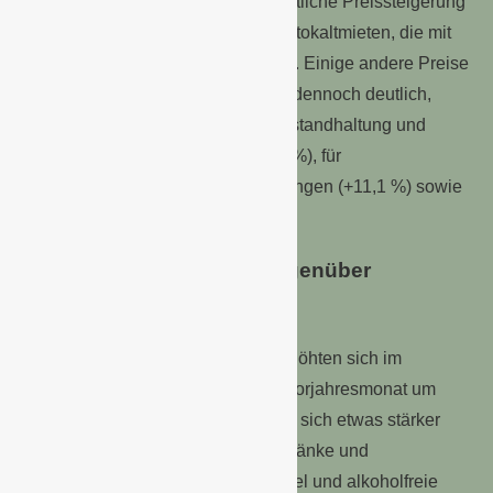
bedeutsam für die unterdurchschnittliche Preissteigerung
bei Dienstleistungen waren die Nettokaltmieten, die mit
+2,1 % ebenfalls dämpfend wirkten. Einige andere Preise
für Dienstleistungen erhöhten sich dennoch deutlich,
unter anderem die Preise für die Instandhaltung und
Reparatur von Wohnungen (+12,9 %), für
Dienstleistungen sozialer Einrichtungen (+11,1 %) sowie
für Pauschalreisen (+ 10,3 %).
Waren verteuerten sich gegenüber
September 2022 um 5,0 %
Die Preise für Waren insgesamt erhöhten sich im
September 2023 gegenüber dem Vorjahresmonat um
5,0 %. Verbrauchsgüter verteuerten sich etwas stärker
(+5,5 %, darunter alkoholische Getränke und
Tabakwaren: +8,8 %; Nahrungsmittel und alkoholfreie