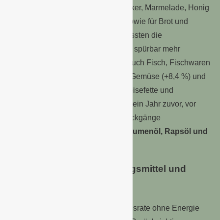
Gesamtteuerung. Vor allem für Zucker, Marmelade, Honig
und andere Süßwaren (+15,3 %) sowie für Brot und
Getreideerzeugnisse (+12,0 %) mussten die
Verbraucherinnen und Verbraucher spürbar mehr
bezahlen. Deutlich teurer wurden auch Fisch, Fischwaren
und Meeresfrüchte (+9,6 %) sowie Gemüse (+8,4 %) und
Obst (+7,5 %). Dagegen waren Speisefette und
Speiseöle um 14,2 % günstiger als ein Jahr zuvor, vor
allem durch die merklichen Preisrückgänge
bei
Butter
(-29,0 %) und
Sonnenblumenöl, Rapsöl und
Ähnlichem
(-16,6 %).
Inflationsrate ohne Nahrungsmittel und
Energie bei +4,6 %
Im September 2023 lag die Inflationsrate ohne Energie