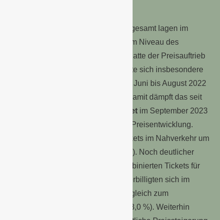
weggefallen
Die Preise für Dienstleistungen insgesamt lagen im
September 2023 um 4,0 % über dem Niveau des
Vorjahresmonats. Im August 2023 hatte der Preisauftrieb
noch bei +5,1 % gelegen. Hier wirkte sich insbesondere
als Basiseffekt der Wegfall des von Juni bis August 2022
verfügbaren
9-Euro-Tickets
aus. Damit dämpft das seit
Mai 2023 gültige
Deutschlandticket
im September 2023
nun ohne gegenläufige Effekte die Preisentwicklung.
Binnen Jahresfrist wurden Bahntickets im Nahverkehr um
0,3 % teurer (August 2023: +64,6 %). Noch deutlicher
zeigte sich die Auswirkung bei kombinierten Tickets für
Bahn, Bus und Ähnliches: Diese verbilligten sich im
September 2023 um 22,6 % im Vergleich zum
Vorjahresmonat (August 2023: +113,0 %). Weiterhin