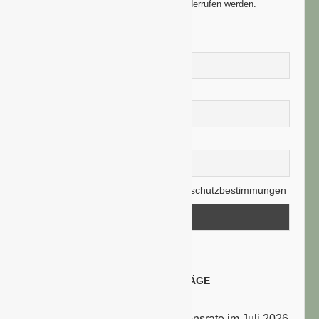
weitergegeben und können jederzeit widerrufen werden.
Vorname
Nachname
E-Mail-Adresse
Hiermit akzeptiere ich die Datenschutzbestimmungen
NEUESTE BEITRÄGE
Energiepreise treiben die Inflationsrate im Juli 2026