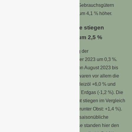
Getränke: +7,7 %). Die Preise von Gebrauchsgütern
lagen gegenüber September 2022 um 4,1 % höher.
Preise für Mineralölprodukte stiegen
gegenüber dem Vormonat um 2,5 %
Im Vergleich zum August 2023 stieg der
Verbraucherpreisindex im September 2023 um 0,3 %.
Energiepreise insgesamt stiegen von August 2023 bis
September 2023 um 0,8 %. Teurer waren vor allem die
Mineralölprodukte (+2,5 %, davon Heizöl +6,0 % und
Kraftstoffe +2,2 %), günstiger wurde Erdgas (-1,2 %). Die
Preise für Nahrungsmittel insgesamt stiegen im Vergleich
zum Vormonat leicht an (+0,4 %, darunter Obst: +1,4 %).
Zudem gab es im September 2023 saisonübliche
Preisschwankungen: Beispielsweise standen hier den