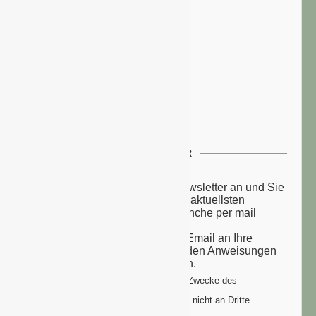
NEWSLETTER
Melden Sie sich zu unserem Newsletter an und Sie
erhalten einmal wöchentlich die aktuellsten
Nachrichten aus der grünen Branche per mail
zugesandt.
Sie erhalten eine Bestätigungs-Email an Ihre
Email-Adresse: bitte folgen Sie den Anweisungen
um Ihre Anmeldung zu vollenden.
Ihre Daten werden ausschließlich zum Zwecke des
Newsletters genutzt. Ihre Daten werden nicht an Dritte