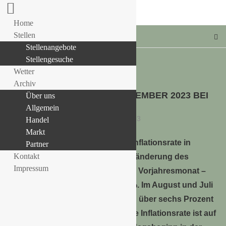
Home
Stellen
Stellenangebote
Stellengesuche
Wetter
Allgemein
Archiv
INFLATIONSRATE IM SEPTEMBER 2023 BEI
Über uns
LLE STELLENANGEBOTE!!!
+4,5 %
Allgemein
11. Oktober 2023
Handel
Markt
Die Inflationsrate in
Partner
Kontakt
Deutschland − gemessen als Veränderung des
Impressum
Verbraucherpreisindex (VPI) zum Vorjahresmonat –
lag im September 2023 bei +4,5 %. Im August und Juli
2023 hatte die Inflationsrate noch über sechs Prozent
gelegen (+6,1 % bzw. +6,2 %). „Die Inflationsrate ist auf