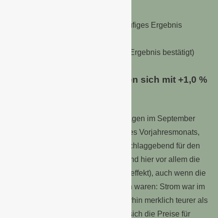
September 2023
+4,3 % zum Vorjahresmonat (vorläufiges Ergebnis
bestätigt)
+0,2 % zum Vormonat (vorläufiges Ergebnis bestätigt)
Energieprodukte verteuerten sich mit +1,0 %
unterdurchschnittlich
Die
Preise für Energieprodukte
lagen im September
2023 um 1,0 % über dem Niveau des Vorjahresmonats,
nach +8,3 % im August 2023. Ausschlaggebend für den
deutlich geringeren Preisauftrieb sind hier vor allem die
Preiserhöhungen im Vorjahr (Basiseffekt), auch wenn die
Preisentwicklungen unterschiedlich waren: Strom war im
September 2023 mit +11,1 % weiterhin merklich teurer als
ein Jahr zuvor. Dagegen erhöhten sich die Preise für