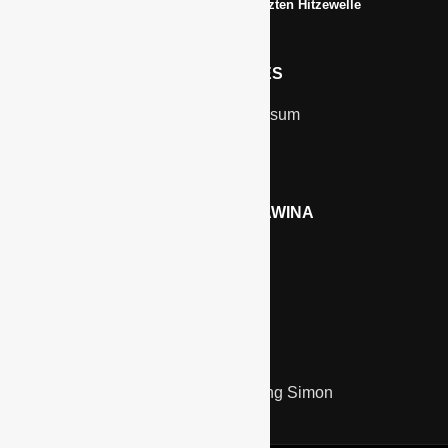
Erfrischungsprodukte boomten in der letzten Hitzewelle
RECHTLICHES
Kontakt & Impressum
Datenschutz
WERBEN AUF GAWINA
Preisliste
LINKS
Kölnmesse
Unternehmensberatung Simon