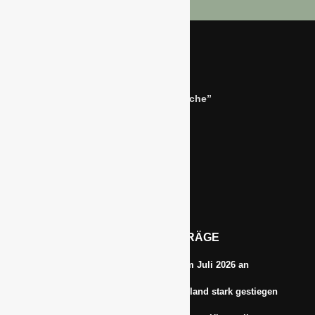
Bernhard Simon –
Dienstleistungen für die “Grüne Branche”
Im Niersgrund 9, 47623 Kevelaer
Tel.: 02832-9787369
Tel.: 0172-5984664
Email: info@gawina.de
AKTUELLE BEITRÄGE
Energiepreise treiben die Inflationsrate im Juli 2026 an
Anbauflächen für Sojabohnen in Deutschland stark gestiegen