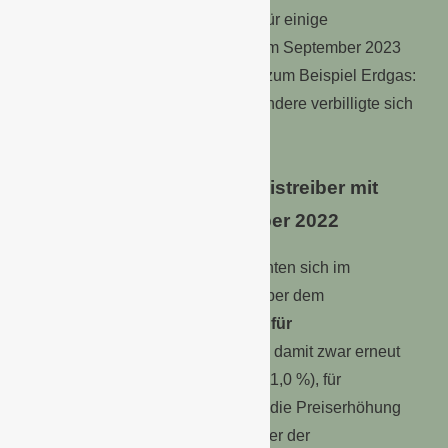
Fernwärme mit +0,3 % nur leicht. Für einige
Energieprodukte lagen die Preise im September 2023
sogar niedriger als ein Jahr zuvor (zum Beispiel Erdgas:
-5,3 %; Kraftstoffe: -6,0 %). Insbesondere verbilligte sich
leichtes Heizöl (-26,0 %).
Nahrungsmittel bleiben Preistreiber mit
+7,5 % gegenüber September 2022
Die Preise für Nahrungsmittel erhöhten sich im
September 2023 um 7,5 % gegenüber dem
Vorjahresmonat. Der
Preisauftrieb für
Nahrungsmittel
verlangsamte sich damit zwar erneut
(August 2023: +9,0 %, Juli 2023: +11,0 %), für
viele
Nahrungsmittelgruppen
lag die Preiserhöhung
aber dennoch weiterhin deutlich über der