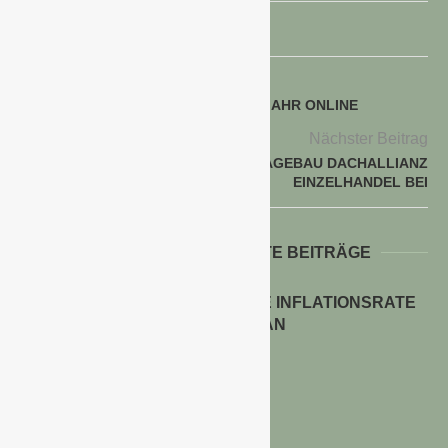
voriger Beitrag
LANDGARD-WEBSHOP SEIT EINEM JAHR ONLINE
Nächster Beitrag
BAUKING TRITT DER HAGEBAU DACHALLIANZ
EINZELHANDEL BEI
WEITERE INTERESSANTE BEITRÄGE
ENERGIEPREISE TREIBEN DIE INFLATIONSRATE
IM JULI 2026 AN
30. Juli 2026