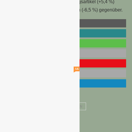
gestiegenen Preisen für Bekleidungsartikel (+5,4 %)
Preisrückgänge bei Pauschalreisen (-6,5 %) gegenüber.
AKTUELLE STELLENANGEBOTE!!!
INFLATIONSRATE
PREISSTEIGERUNGEN
TEUERUNGSRATE