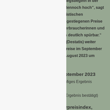
den niedrigsten Wert seit dem Kriegsbeginn in der
Ukraine gefallen. Sie bleibt aber dennoch hoch“, sagt
Ruth Brand, Präsidentin des Statistischen
Bundesamtes, und ergänzt: „Die gestiegenen Preise
für Nahrungsmittel sind für die Verbraucherinnen und
Verbraucher weiterhin besonders deutlich spürbar.“
Wie das Statistische Bundesamt (Destatis) weiter
mitteilt, stiegen die Verbraucherpreise im September
2023 gegenüber dem Vormonat August 2023 um
0,3 %.
Verbraucherpreisindex, September 2023
+4,5 % zum Vorjahresmonat (vorläufiges Ergebnis
bestätigt)
+0,3 % zum Vormonat (vorläufiges Ergebnis bestätigt)
Harmonisierter Verbraucherpreisindex,