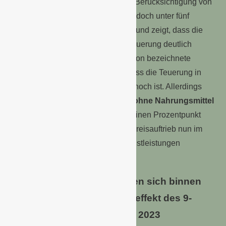
bei +5,0 %. Die Inflationsrate ohne Berücksichtigung von
Nahrungsmitteln und Energie fiel jedoch unter fünf
Prozent auf einen Wert von +4,6 % und zeigt, dass die
Nahrungsmittelpreise die Gesamtteuerung deutlich
prägen. Diese häufig als Kerninflation bezeichnete
Kenngröße verdeutlicht ebenso, dass die Teuerung in
anderen Güterbereichen weiterhin hoch ist. Allerdings
hatte der
Verbraucherpreisindex ohne Nahrungsmittel
und Energie
im August 2023 fast einen Prozentpunkt
höher bei +5,5 % gelegen, da der Preisauftrieb nun im
September 2023 vor allem bei Dienstleistungen
schwächer war.
Dienstleistungen verteuerten sich binnen
Jahresfrist um 4,0 %, Basiseffekt des 9-
Euro-Tickets im September 2023