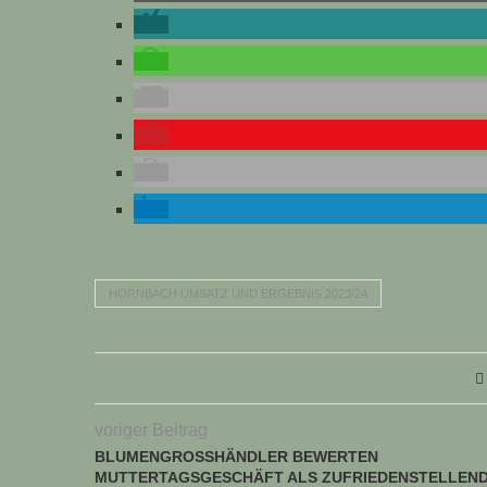
HORNBACH UMSATZ UND ERGEBNIS 2023/24
voriger Beitrag
BLUMENGROSSHÄNDLER BEWERTEN M
UTTERTAGSGESCHÄFT ALS ZUFRIEDENSTELLEND