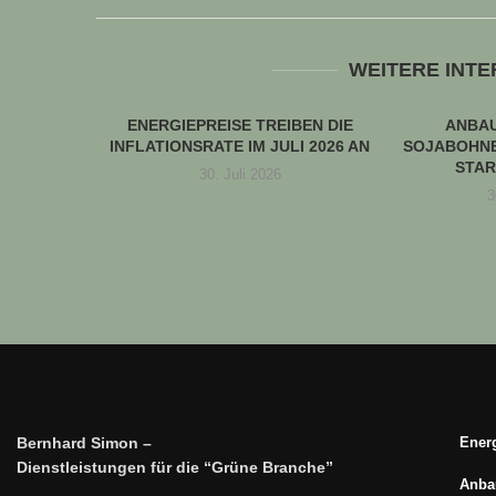
WEITERE INT
ENERGIEPREISE TREIBEN DIE
ANBA
INFLATIONSRATE IM JULI 2026 AN
SOJABOHNE
STAR
30. Juli 2026
3
Bernhard Simon –
Energ
Dienstleistungen für die “Grüne Branche”
Anbau