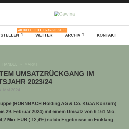
AKTUELLE STELLENANGEBOTE!!!
STELLEN
WETTER
ARCHIV
KONTAKT
HANDEL
MARKT
HTEM UMSATZRÜCKGANG IM
SJAHR 2023/24
3. Mai 2024
uppe (HORNBACH Holding AG & Co. KGaA Konzern)
 bis 29. Februar 2024) mit einem Umsatz von 6.161 Mio.
4,2 Mio. EUR (-12,4%) solide Ergebnisse im Einklang