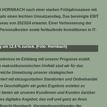
tet HORNBACH nach einer starken Frühjahrssaison mit
ahr einen leichten Umsatzanstieg. Das bereinigte EBIT
iveau von 2023/24 erwartet. Einer Verbesserung der
rsonalkosten sowie fortlaufende Investitionen in IT-
 & Co. KGaA ging im Geschäftsjahr 2023/24 um 1,6
g um 12,4 % zurück. (Foto: Hornbach)
ebnisse im Einklang mit unserer Prognose erzielt.
n makroökonomischen Umfeld sind wir für das
lgreiche Umsetzung unserer strategischen
ert mit einzugsstarken Standorten und Onlinehandel
n Geschäftsjahr ein gutes Ergebnis erzielen zu
z bieten wir unseren Kundinnen und Kunden darüber
es digitales Angebot, das voll und ganz an ihren
Albrecht Hornbach, Vorstandsvorsitzender der