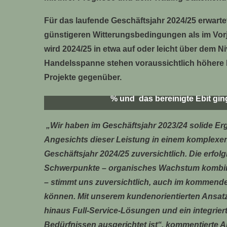
Für das laufende Geschäftsjahr 2024/25 erwar
günstigeren Witterungsbedingungen als im Vorj
wird 2024/25 in etwa auf oder leicht über dem N
Handelsspanne stehen voraussichtlich höhere Pe
Projekte gegenüber.
Der Konzernumsatz der HORNBACH Holding AG
% und das bereinigte Ebit gin
„Wir haben im Geschäftsjahr 2023/24 solide Erg
Angesichts dieser Leistung in einem komplexe
Geschäftsjahr 2024/25 zuversichtlich. Die erfo
Schwerpunkte – organisches Wachstum kombini
– stimmt uns zuversichtlich, auch im kommende
können. Mit unserem kundenorientierten Ansat
hinaus Full-Service-Lösungen und ein integriert
Bedürfnissen ausgerichtet ist“, kommentierte 