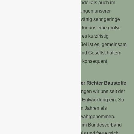
voranzubringen, sowohl im Fachhandel als auch im
Einzelhandel. Ich kenne die Erwartungen unserer
Gesellschafter sehr gut. Die gegenwärtig sehr geringe
Bautätigkeit im Wohnungsbau stellt für uns eine große
Herausforderung dar. Dafür braucht es kurzfristig
Antworten und Maßnahmen. Mein Ziel ist es, gemeinsam
mit Aufsichtsrat, Geschäftsführung und Gesellschaftern
die Weiterentwicklung der hagebau konsequent
voranzutreiben.“
Johannes Richter, Geschäftsführer Richter Baustoffe
GmbH:
„Als Unternehmerfamilie bringen wir uns seit der
Gründung der hagebau aktiv in ihre Entwicklung ein. So
habe ich bereits in den vergangenen Jahren als
Gesellschafter diverse Funktionen wahrgenommen.
Darüber hinaus engagiere ich mich im Bundesverband
des Deutschen Baustoff-Fachhandels und freue mich