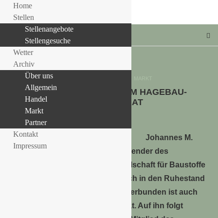
Home
Stellen
Stellenangebote
Stellengesuche
Wetter
Archiv
Über uns
Allgemein
HANDEL
MARKT
Allgemein
FÜHRUNGSWECHSEL IM HAGEBAU-
LLE STELLENANGEBOTE!!!
Handel
AUFSICHTSRAT
Markt
3. April 2024
Partner
Kontakt
Johannes M.
Impressum
Schuller (65), langjähriger Vorsitzender des
Aufsichtsrates der Handelsgesellschaft für Baustoffe
mbH & Co. KG, verabschiedet sich in den Ruhestand
und legt sein Amt nieder. Damit verbunden ist auch
sein Austritt aus dem Aufsichtsrat. Auf ihn folgt