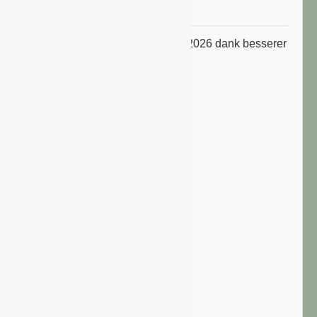
Niveau
ifo Geschäftsklimaindex im Juli 2026 dank besserer
Erwartungen gestiegen