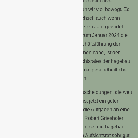
der hagebau für die langjährige und konstruktive
Zusammenarbeit. Gemeinsam haben wir viel bewegt. Es
ist jetzt Zeit für den Generationswechsel, auch wenn
meine Amtszeit regulär erst im nächsten Jahr geendet
hätte. Nachdem ich jedoch bereits zum Januar 2024 die
Aufgaben als Vorsitzender der Geschäftsführung der
Bauzentrum Mayer-Gruppe abgegeben habe, ist der
Rücktritt als Vorsitzender des Aufsichtsrates der hagebau
nur konsequent und folgerichtig, zumal gesundheitliche
Aspekte ebenfalls eine Rolle spielen.
Die aktuellen Themen erfordern Entscheidungen, die weit
über 2025 hinausreichen. Deshalb ist jetzt ein guter
Zeitpunkt, strukturiert und geordnet die Aufgaben an eine
neue Generation zu übergeben. Mit Robert Grieshofer
haben wir einen neuen Vorsitzenden, der die hagebau
durch seine langjährige Tätigkeit im Aufsichtsrat sehr gut