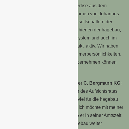
kennt und seine umfangreiche Expertise aus dem
Fachhandel einbringt. Das Unternehmen von Johannes
Richter gehört zu den Gründungsgesellschaftern der
hagebau und ist in allen Vertriebsschienen der hagebau,
im Fachhandel, im hagebaumarkt System und auch im
Kleinflächensystem hagebau kompakt, aktiv. Wir haben
somit zwei ausgewiesene Unternehmerpersönlichkeiten,
jeweils im richtigen Alter, die jetzt übernehmen können
und wollen.“
Robert Grieshofer, Geschäftsführer C. Bergmann KG
:
„Ich bedanke mich für das Vertrauen des Aufsichtsrates.
Johannes Schuller hat unglaublich viel für die hagebau
geleistet, ihm gebührt großer Dank. Ich möchte mit meiner
Arbeit an die Erfolge anknüpfen, die er in seiner Amtszeit
erreicht hat. Es geht darum, die hagebau weiter