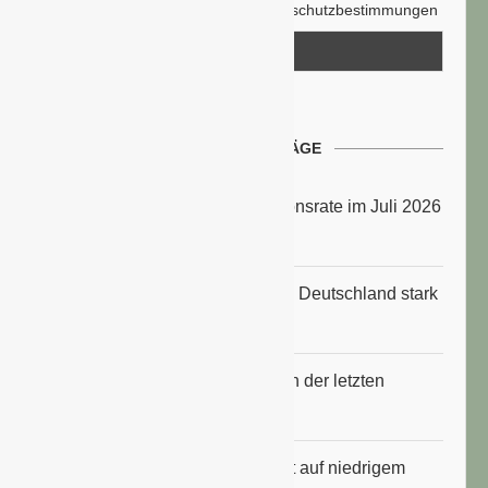
Hiermit akzeptiere ich die Datenschutzbestimmungen
NEUESTE BEITRÄGE
Energiepreise treiben die Inflationsrate im Juli 2026
an
Anbauflächen für Sojabohnen in Deutschland stark
gestiegen
Erfrischungsprodukte boomten in der letzten
Hitzewelle
Konsumklima im Juli 2026 bleibt auf niedrigem