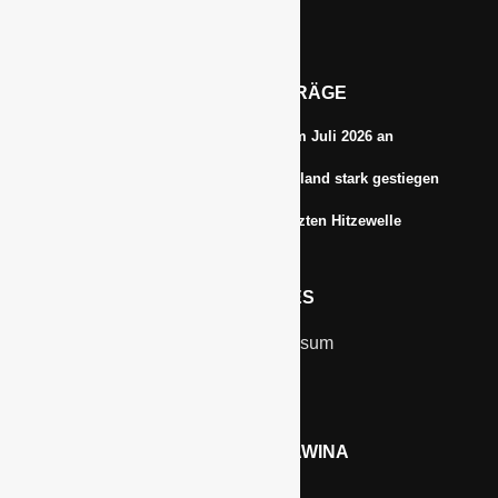
Tel.: 0172-5984664
Email: info@gawina.de
AKTUELLE BEITRÄGE
Energiepreise treiben die Inflationsrate im Juli 2026 an
Anbauflächen für Sojabohnen in Deutschland stark gestiegen
Erfrischungsprodukte boomten in der letzten Hitzewelle
RECHTLICHES
Kontakt & Impressum
Datenschutz
WERBEN AUF GAWINA
Preisliste