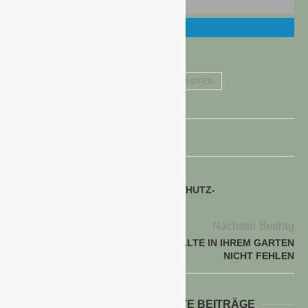
JOHANNES SCHULLER
ROBERT GRIESHOFER
voriger Beitrag
COMPO: NATÜRLICHE PFLANZENSCHUTZ-
ALTERNATIVEN FÜR JEDEN BEDARF
Nächster Beitrag
BLÜHENDER SCHNEEBALL SOLLTE IN IHREM GARTEN
NICHT FEHLEN
WEITERE INTERESSANTE BEITRÄGE