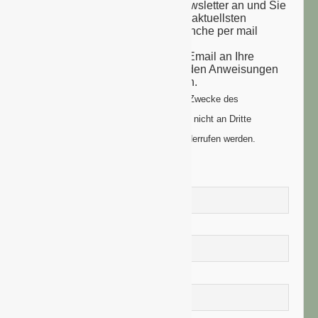
Melden Sie sich zu unserem Newsletter an und Sie
erhalten einmal wöchentlich die aktuellsten
Nachrichten aus der grünen Branche per mail
zugesandt.
Sie erhalten eine Bestätigungs-Email an Ihre
Email-Adresse: bitte folgen Sie den Anweisungen
um Ihre Anmeldung zu vollenden.
Ihre Daten werden ausschließlich zum Zwecke des
Newsletters genutzt. Ihre Daten werden nicht an Dritte
weitergegeben und können jederzeit widerrufen werden.
Vorname
Nachname
E-Mail-Adresse