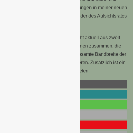
darauf, meine gesammelten Erfahrungen in meiner neuen
Rolle als stellvertretender Vorsitzender des Aufsichtsrates
einbringen zu können.“
Der Aufsichtsrat der hagebau besteht aktuell aus zwölf
Mitgliedern. Er setzt sich aus Personen zusammen, die
als Einzel- oder Fachhändler die gesamte Bandbreite der
rund 350 Gesellschafter repräsentieren. Zusätzlich ist ein
externer Universitätsprofessor vertreten.