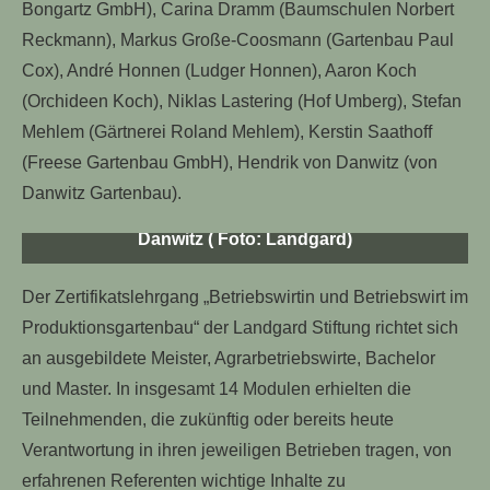
Bongartz GmbH), Carina Dramm (Baumschulen Norbert
Personen auf dem Bild (v.l.): Thomas Keuschen,
Reckmann), Markus Große-Coosmann (Gartenbau Paul
Carsten Tovenrath, Franz Teuwen, Richard
Cox), André Honnen (Ludger Honnen), Aaron Koch
Niehues, Markus Große-Coosmann, Andre
Honnen, Marcel Bongartz (vorne), Torsten Wolf,
(Orchideen Koch), Niklas Lastering (Hof Umberg), Stefan
Christoph Nobis, Niklas Lastering, Nadine
Mehlem (Gärtnerei Roland Mehlem), Kerstin Saathoff
Bongartz, Stephan Eichner, Stefan Mehlem, Aaron
(Freese Gartenbau GmbH), Hendrik von Danwitz (von
Koch, Carina Dramm, Bert Schmitz, Tim Becker
(vorne), Wolfgang Schubert, Kerstin Saathoff,
Danwitz Gartenbau).
Hennig Janssen, Daniel Böhm, Hendrik von
Danwitz ( Foto: Landgard)
Der Zertifikatslehrgang „Betriebswirtin und Betriebswirt im
Produktionsgartenbau“ der Landgard Stiftung richtet sich
an ausgebildete Meister, Agrarbetriebswirte, Bachelor
und Master. In insgesamt 14 Modulen erhielten die
Teilnehmenden, die zukünftig oder bereits heute
Verantwortung in ihren jeweiligen Betrieben tragen, von
erfahrenen Referenten wichtige Inhalte zu