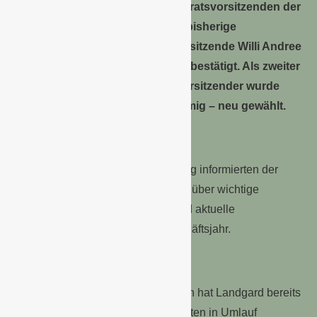
einstimmig erneut zum Aufsichtsratsvorsitzenden der
Landgard eG gewählt. Auch der bisherige
stellvertretende Aufsichtsratsvorsitzende Willi Andree
wurde einstimmig in seinem Amt bestätigt. Als zweiter
stellvertretender Aufsichtsratsvorsitzender wurde
Peter Zander – ebenfalls einstimmig – neu gewählt.
Überblick über aktuelle Themen
Im Verlauf der Vertreterversammlung informierten der
Aufsichtsrat und der Vorstand auch über wichtige
Einzelprojekte im vergangenen und aktuelle
Entwicklungen im laufenden Geschäftsjahr.
Kreislauf-Palettensystem TrayC
Gemeinsam mit namhaften Partnern hat Landgard bereits
über 1,1 Mio. TrayC-Kreislauf-Paletten in Umlauf