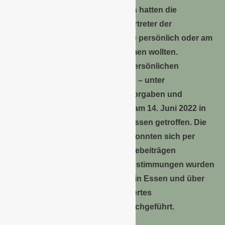
Aufgrund des hybriden Formates hatten die
gewählten Vertreterinnen und Vertreter der
Mitgliedsbetriebe die Wahl, ob sie persönlich oder am
PC an der Versammlung teilnehmen wollten.
Diejenigen Teilnehmer, die den persönlichen
Austausch vorzogen, haben sich – unter
Berücksichtigung der gültigen Vorgaben und
Corona-Vorsichtsmaßnahmen – am 14. Juni 2022 in
den Räumlichkeiten der Messe Essen getroffen. Die
online zugeschalteten Vertreter konnten sich per
Video, Telefon oder Chat mit Redebeiträgen
einbringen. Die erforderlichen Abstimmungen wurden
parallel per Handzeichen vor Ort in Essen und über
ein in die Videokonferenz integriertes
Abstimmungstool in Echtzeit durchgeführt.
Carsten Böning, Vorstand der