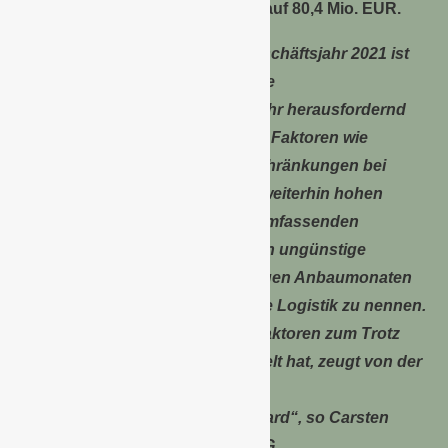
das wirtschaftliche Eigenkapital auf 80,4 Mio. EUR.
„Die positive Entwicklung im Geschäftsjahr 2021 ist
für uns umso erfreulicher, weil die
Rahmenbedingungen einmal mehr herausfordernd
waren. Neben Corona-bedingten Faktoren wie
vorübergehenden Zugangsbeschränkungen bei
wichtigen Kundengruppen und weiterhin hohen
Kosten für die Umsetzung von umfassenden
Hygienekonzepten sind hier auch ungünstige
Witterungsverhältnisse in wichtigen Anbaumonaten
und Mehrkosten in Bereichen wie Logistik zu nennen.
Dass sich Landgard all diesen Faktoren zum Trotz
auch 2021 weiter positiv entwickelt hat, zeugt von der
Stärke und der Substanz der
Erzeugergenossenschaft Landgard“, so Carsten
Bönig, Vorstand der Landgard eG.