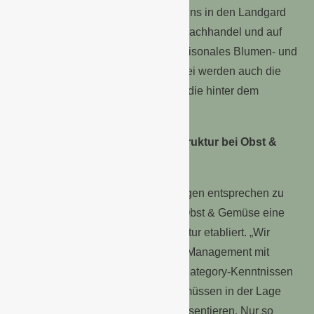
Ausgabe des „LANDLUST“-Magazins in den Landgard
Cash & Carry-Märkten, im Garten-Fachhandel und auf
der LANDLUST-Seite ein neues saisonales Blumen- und
Pflanzensortiment angeboten. Dabei werden auch die
Erzeuger ins Rampenlicht gerückt, die hinter dem
hochwertigen Sortiment stehen.
Neue Vertriebs- und Sourcing-Struktur bei Obst &
Gemüse
Um den aktuellen Marktanforderungen entsprechen zu
können, hat Landgard im Bereich Obst & Gemüse eine
neue Vertriebs- und Sourcing-Struktur etabliert. „Wir
benötigen ein KAM- und Category-Management mit
umfassenden Konsumenten- und Category-Kenntnissen
sowie Innovationskompetenz und müssen in der Lage
sein, Konzepte faktenbasiert zu präsentieren. Nur so