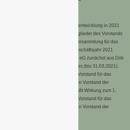
Abstimmungen und Wahlen
Angesichts der positiven Geschäftsentwicklung in 2021
wurden die aktuell amtierenden Mitglieder des Vorstands
im Rahmen der hybriden Vertreterversammlung für das
Geschäftsjahr 2021 entlastet. Im Geschäftsjahr 2021
bestand der Vorstand der Landgard eG zunächst aus Dirk
Bader, Carsten Bönig und Karl Voges (bis 31.03.2021),
der im Jahr zuvor interimistisch als Vorstand für das
Geschäftsfeld Obst & Gemüse in den Vorstand der
Landgard eG berufen worden war. Mit Wirkung zum 1.
April 2021 wurde Robert Sauer als Vorstand für das
Geschäftsfeld Obst & Gemüse in den Vorstand der
Landgard eG berufen.
Die Vertreterinnen und Vertreter der