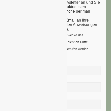
Melden Sie sich zu unserem Newsletter an und Sie
erhalten einmal wöchentlich die aktuellsten
Nachrichten aus der grünen Branche per mail
zugesandt.
Sie erhalten eine Bestätigungs-Email an Ihre
Email-Adresse: bitte folgen Sie den Anweisungen
um Ihre Anmeldung zu vollenden.
Ihre Daten werden ausschließlich zum Zwecke des
Newsletters genutzt. Ihre Daten werden nicht an Dritte
weitergegeben und können jederzeit widerrufen werden.
Vorname
Nachname
E-Mail-Adresse