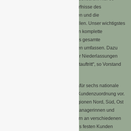
können wir auf die jeweiligen Bedürfnisse des
Lebensmitteleinzelhandels eingehen und die
Anforderungen der Kundschaft erfüllen. Unser wichtigstes
Ziel ist es, unseren Handelspartnern komplette
Jahresprogramme zu bieten, die das gesamte
Produktsortiment aus allen Regionen umfassen. Dazu
bündeln wir das Warenangebot aller Niederlassungen
und optimieren damit unseren Marktauftritt“, so Vorstand
Robert Sauer.
Die neue Vertriebs-Struktur sieht dafür sechs nationale
bzw. internationale KAM mit klarer Kundenzuordnung vor.
Die sechs KAM arbeiten in den Regionen Nord, Süd, Ost
und West mit regionalen Account Managerinnen und
Managern bzw. Warenbereichsleitern an verschiedenen
Standorten zusammen, die ebenfalls festen Kunden