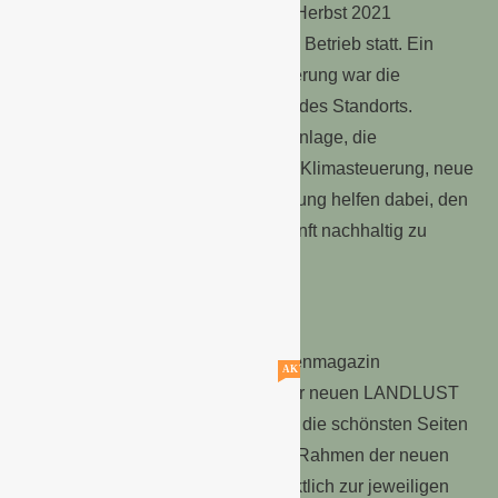
umfassenden Arbeiten fanden seit Herbst 2021
schrittweise parallel zum laufenden Betrieb statt. Ein
wichtiger Aspekt bei der Modernisierung war die
Verbesserung der Energieeffizienz des Standorts.
Maßnahmen wie eine Luftschleieranlage, die
Modernisierung der Heizungs- und Klimasteuerung, neue
Energieschirme und LED-Beleuchtung helfen dabei, den
Energiebedarf des Marktes in Zukunft nachhaltig zu
senken.
Landlust Kollektion
Zusammen mit dem Premium-Gartenmagazin
AKTUELLE STELLENANGEBOTE!!!
LANDLUST bringt Landgard mit der neuen LANDLUST
KOLLEKTION seit Dezember 2021 die schönsten Seiten
des Landlebens in den Handel. Im Rahmen der neuen
Lizenzkooperation wird immer pünktlich zur jeweiligen