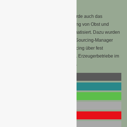
zugeordnet sind.
Neben den Vertriebs-Strukturen wurde auch das
nationale und internationale Sourcing von Obst und
Gemüse neu aufgestellt und systematisiert. Dazu wurden
pro Produktgruppe Category- bzw. Sourcing-Manager
benannt, die für das operative Sourcing über fest
definierte Partnerunternehmen bzw. Erzeugerbetriebe im
In- und Ausland verantwortlich sind.