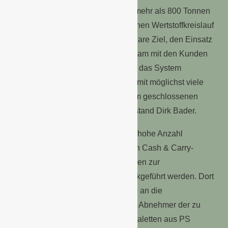
gebracht. Dadurch konnten bisher mehr als 800 Tonnen
wertvoller Rohstoffe im geschlossenen Wertstoffkreislauf
gehalten werden. „Wir haben das klare Ziel, den Einsatz
der TrayC-Wasserpaletten gemeinsam mit den Kunden
sukzessive weiter auszubauen und das System
konsequent weiterzuentwickeln, damit möglichst viele
Pflanzen-Transportpaletten in einem geschlossenen
Kreislauf gehalten werden“, so Vorstand Dirk Bader.
Landgard erwartet, dass 2022 eine hohe Anzahl
gebrauchte Wasserpaletten aus den Cash & Carry-
Märkten und von einigen Großkunden zur
Recyclingstation in Lüllingen zurückgeführt werden. Dort
werden sie sortiert und wertstoffrein an die
Weiterverarbeitung übergeben. Die Abnehmer der zu
recycelnden, gebrauchten Wasserpaletten aus PS