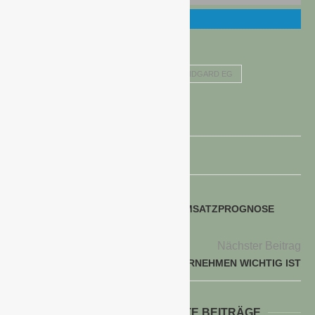
ERGEBNIS- UND UMSATZENTWICKLUNG LANDGARD EG
GRÜNE BRANCHE
voriger Beitrag
HORNBACH-GRUPPE BESTÄTIGT UMSATZPROGNOSE
FÜR DAS GJ 2022/23
Nächster Beitrag
WARUM WERBUNG FÜR UNTERNEHMEN WICHTIG IST
WEITERE INTERESSANTE BEITRÄGE