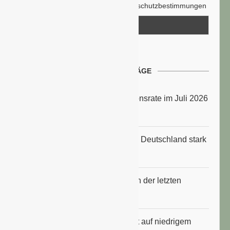
Hiermit akzeptiere ich die Datenschutzbestimmungen
NEUESTE BEITRÄGE
Energiepreise treiben die Inflationsrate im Juli 2026
an
Anbauflächen für Sojabohnen in Deutschland stark
gestiegen
Erfrischungsprodukte boomten in der letzten
Hitzewelle
Konsumklima im Juli 2026 bleibt auf niedrigem