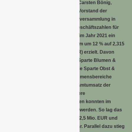
Landgard eG
Carsten Bönig,
Vorstand der
Landgard eG, stellte der Vertreterversammlung in
einem Rückblick zunächst die Geschäftszahlen für
das Jahr 2021 vor. Landgard hat im Jahr 2021 ein
deutliches organisches Wachstum um 12 % auf 2,315
Mrd. EUR (Vorjahr 2,069 Mrd. EUR) erzielt. Davon
entfielen 1,473 Mrd. EUR auf die Sparte Blumen &
Pflanzen und 748 Mio. EUR auf die Sparte Obst &
Gemüse. Die sonstigen Unternehmensbereiche
trugen mit 93 Mio. EUR zum Gesamtumsatz der
Landgard-Gruppe bei. Auch weitere
betriebswirtschaftliche Kennzahlen konnten im
Vergleich zum Vorjahr gesteigert werden. So lag das
Ergebnis vor Steuern (EBT) bei 12,5 Mio. EUR und
damit um 91,3 % über dem Vorjahr. Parallel dazu stieg