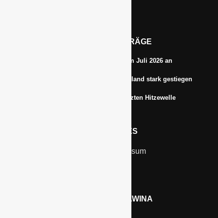
Tel.: 0172-5984664
Email: info@gawina.de
AKTUELLE BEITRÄGE
Energiepreise treiben die Inflationsrate im Juli 2026 an
Anbauflächen für Sojabohnen in Deutschland stark gestiegen
Erfrischungsprodukte boomten in der letzten Hitzewelle
RECHTLICHES
Kontakt & Impressum
Datenschutz
WERBEN AUF GAWINA