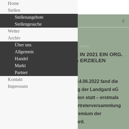
Home
Stellen
Stellenangebote
Stellengesuche
Wetter
Archiv
Über uns
Allgemein
HANDEL
MARKT
Allgemein
DIE LANDGARD EG KONNTE IN 2021 EIN ORG.
LLE STELLENANGEBOTE!!!
Handel
WACHSTUM VON 12% ERZIELEN
Markt
15. Juni 2022
Partner
Kontakt
Am 14.06.2022 fand die
Impressum
ordentliche Vertreterversammlung der Landgard eG
im Rahmen der IPM Summer Edition statt – erstmals
als hybride Veranstaltung. Die Vertreterversammlung
ist das höchste Entscheidungsgremium der
Erzeugergenossenschaft Landgard.