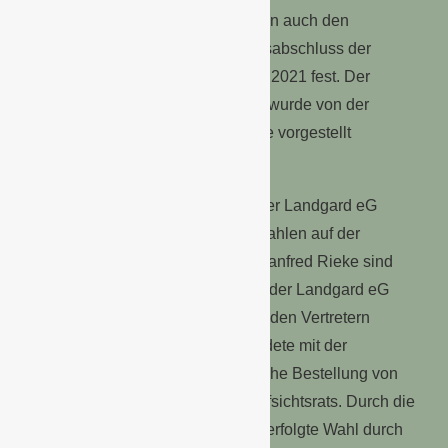
Erzeugergenossenschaft entlasteten auch den
Aufsichtsrat und stellten den Jahresabschluss der
Landgard eG für das Geschäftsjahr 2021 fest. Der
Vorschlag zur Gewinnverwendung wurde von der
Vertreterversammlung ebenfalls wie vorgestellt
beschlossen.
Bei den Wahlen zum Aufsichtsrat der Landgard eG
standen zwei turnusgemäße Neuwahlen auf der
Tagesordnung. Bert Schmitz und Manfred Rieke sind
turnusgemäß aus dem Aufsichtsrat der Landgard eG
ausgeschieden. Beide wurden von den Vertretern
wiedergewählt. Darüber hinaus endete mit der
Vertreterversammlung die gerichtliche Bestellung von
Joachim Voigt zum Mitglied des Aufsichtsrats. Durch die
jetzt auf der Vertreterversammlung erfolgte Wahl durch