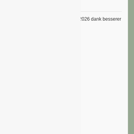
Niveau
ifo Geschäftsklimaindex im Juli 2026 dank besserer
Erwartungen gestiegen