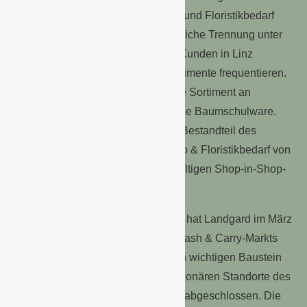
Pflanzenmarkt, Bloomways, Deko- und Floristikbedarf
sowie Gartenbaubedarf ohne räumliche Trennung unter
einem Dach. Dadurch werden die Kunden in Linz
automatisch alle Bereiche und Sortimente frequentieren.
Den Schwerpunkt bildet das riesige Sortiment an
Zimmer- und Freilandpflanzen sowie Baumschulware.
Bloomways ist genauso integraler Bestandteil des
Kombimarkt-Ansatzes wie der Deko & Floristikbedarf von
Landgard, der sich in Linz mit vielfältigen Shop-in-Shop-
Modulen präsentiert.
Pünktlich zum Start in den Frühling hat Landgard im März
2022 mit der Modernisierung des Cash & Carry-Markts
Chemnitz-Röhrsdorf einen weiteren wichtigen Baustein
seiner Zukunftsstrategie für die stationären Standorte des
Landgard-Fachhandels erfolgreich abgeschlossen. Die