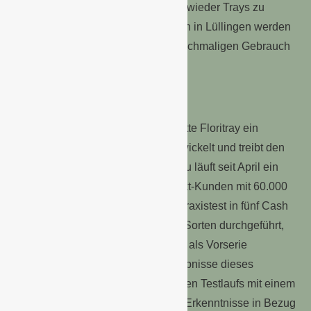
verpflichten sich, aus dem Material wieder Trays zu
produzieren. In der Recyclingstation in Lüllingen werden
die gut erhaltenen TrayC für den nochmaligen Gebrauch
aussortiert.
Mehrwegpalette Floritray
Landgard hat mit der Mehrwegpalette Floritray ein
funktionierendes Mehrwegtray entwickelt und treibt den
weiteren Ausbau weiter voran. Dazu läuft seit April ein
Testlauf mit einem großen Baumarkt-Kunden mit 60.000
Trays. Im Vorfeld wurde 2021 ein Praxistest in fünf Cash
& Carry-Märkten mit zwei Floritray-Sorten durchgeführt,
für den jeweils knapp 10.000 Stück als Vorserie
produziert worden waren. Die Ergebnisse dieses
Praxistests und des aktuell laufenden Testlaufs mit einem
Baumarkt-Kunden werden weitere Erkenntnisse in Bezug