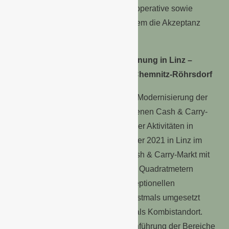
auf die Produkteigenschaften, das operative sowie
administrative Handling und vor allem die Akzeptanz
durch die Kunden liefern.
Cash & Carry-Filialnetz: Neueröffnung in Linz –
umfassende Modernisierung in Chemnitz-Röhrsdorf
Landgard treibt die Expansion und Modernisierung der
vom Landgard-Fachhandel betriebenen Cash & Carry-
Märkte weiter voran. Zum Ausbau der Aktivitäten in
Österreich wurde dazu im September 2021 in Linz im
Bundesland Oberösterreich ein Cash & Carry-Markt mit
einer Gesamtfläche von über 6.300 Quadratmetern
eröffnet. Eine der wichtigsten konzeptionellen
Weiterentwicklungen, die in Linz erstmals umgesetzt
wurde, ist der Betrieb des Marktes als Kombistandort.
Damit verbunden ist die Zusammenführung der Bereiche