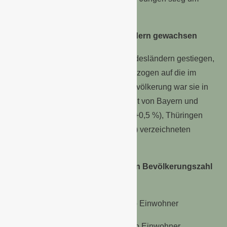
248 000.
Bevölkerung in allen Bundesländern gewachsen
Die Einwohnerzahl ist in allen Bundesländern gestiegen,
regional jedoch unterschiedlich: Bezogen auf die im
jeweiligen Bundesland lebende Bevölkerung war sie in
Berlin (+1,3 %) am stärksten, gefolgt von Bayern und
Hessen (jeweils +1,2 %). Bremen (+0,5 %), Thüringen
(+0,6 %) und das Saarland (+0,7 %) verzeichneten
dagegen die geringsten Zuwächse.
Die Bundesländer mit der größten Bevölkerungszahl
sind:
Nordrhein-Westfalen 18. 077.8 Mio Einwohner
Bayern 13.331,1 Mio Einwohner