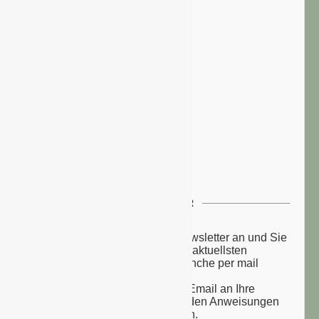
NEWSLETTER
Melden Sie sich zu unserem Newsletter an und Sie
erhalten einmal wöchentlich die aktuellsten
Nachrichten aus der grünen Branche per mail
zugesandt.
Sie erhalten eine Bestätigungs-Email an Ihre
Email-Adresse: bitte folgen Sie den Anweisungen
um Ihre Anmeldung zu vollenden.