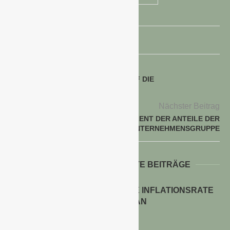
voriger Beitrag
HOHE GASPREISE WIRKEN SICH AUF DIE
DÜNGEMITTELINDUSTRIE AUS
Nächster Beitrag
HAGEBAU ERWIRBT 100 PROZENT DER ANTEILE DER
HÄSELE-UNTERNEHMENSGRUPPE
WEITERE INTERESSANTE BEITRÄGE
ENERGIEPREISE TREIBEN DIE INFLATIONSRATE
IM JULI 2026 AN
30. Juli 2026