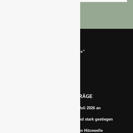
Bernhard Simon –
Dienstleistungen für die “Grüne Branche”
Im Niersgrund 9, 47623 Kevelaer
Tel.: 02832-9787369
Tel.: 0172-5984664
Email: info@gawina.de
AKTUELLE BEITRÄGE
Energiepreise treiben die Inflationsrate im Juli 2026 an
Anbauflächen für Sojabohnen in Deutschland stark gestiegen
Erfrischungsprodukte boomten in der letzten Hitzewelle