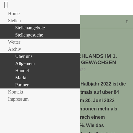
Home
Stellen
Stellenangebote
Stellengesuche
Wetter
Allgemein
Archiv
BEVÖLKERUNG DEUTSCHLANDS IM 1.
Über uns
LLE STELLENANGEBOTE!!!
HALBJAHR 2022 STARK GEWACHSEN
Allgemein
27. September 2022
Handel
Markt
Im 1. Halbjahr 2022 ist die
Partner
Kontakt
Einwohnerzahl Deutschlands erstmals auf über 84
Impressum
Millionen Menschen gestiegen. Am 30. Juni 2022
lebten in Deutschland 843 000 Personen mehr als
zum Jahresende 2021, das entsprach einem
Bevölkerungswachstum von 1,0 %. Wie das