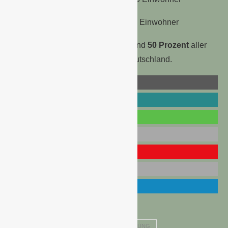
Baden-Württemberg 11.236,1 Mio. Einwohner
Allein in diesen 3 Ländern leben rund
50 Prozent
aller
Einwohner der Bundesrepublik Deutschland.
ANZAHL EINWOHNER BRD
ZUWANDERUNG