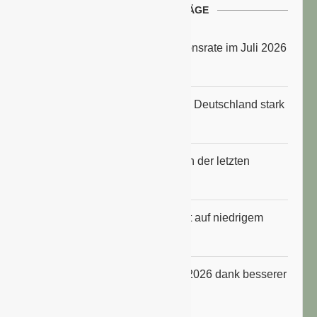
NEUESTE BEITRÄGE
Energiepreise treiben die Inflationsrate im Juli 2026
an
Anbauflächen für Sojabohnen in Deutschland stark
gestiegen
Erfrischungsprodukte boomten in der letzten
Hitzewelle
Konsumklima im Juli 2026 bleibt auf niedrigem
Niveau
ifo Geschäftsklimaindex im Juli 2026 dank besserer
Erwartungen gestiegen