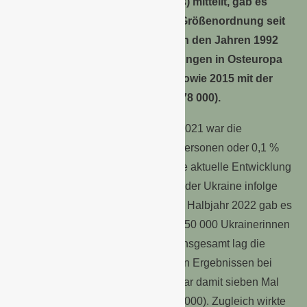
Statistische Bundesamt (Destatis) mitteilt, gab es
Bevölkerungszunahmen dieser Größenordnung seit
der Deutschen Vereinigung nur in den Jahren 1992
(+700 000) infolge der Grenzöffnungen in Osteuropa
und des Kriegs in Jugoslawien sowie 2015 mit der
damaligen Fluchtwanderung (+978 000).
Zum Vergleich: Im gesamten Jahr 2021 war die
Bevölkerungszahl nur um 82 000 Personen oder 0,1 %
gestiegen. Ausschlaggebend für die aktuelle Entwicklung
ist der Zuzug von Geflüchteten aus der Ukraine infolge
des russischen Angriffskriegs: Im 1. Halbjahr 2022 gab es
eine Nettozuwanderung von rund 750 000 Ukrainerinnen
und Ukrainern nach Deutschland. Insgesamt lag die
Nettozuwanderung nach vorläufigen Ergebnissen bei
rund 1,0 Millionen Personen. Sie war damit sieben Mal
höher als im 1. Halbjahr 2021 (134 000). Zugleich wirkte