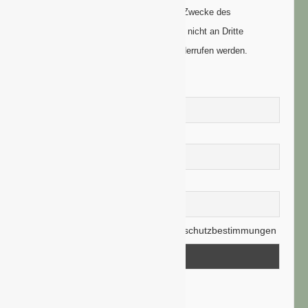
Ihre Daten werden ausschließlich zum Zwecke des
Newsletters genutzt. Ihre Daten werden nicht an Dritte
weitergegeben und können jederzeit widerrufen werden.
Vorname
Nachname
E-Mail-Adresse
Hiermit akzeptiere ich die Datenschutzbestimmungen