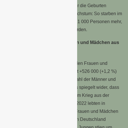
der Überschuss der Sterbefälle über die Geburten
dämpfend auf das Bevölkerungswachstum: So starben im
1. Halbjahr 2022 in Deutschland 161 000 Personen mehr,
als in diesem Zeitraum geboren wurden.
Mehr als eine halbe Million Frauen und Mädchen aus
der Ukraine zugewandert
Die Zahl der in Deutschland lebenden Frauen und
Mädchen ist im 1. Halbjahr 2022 mit +526 000 (+1,2 %)
deutlich stärker gestiegen als die Zahl der Männer und
Jungen mit +317 000 (+0,8 %). Dies spiegelt wider, dass
vor allem Frauen und Kinder vor dem Krieg aus der
Ukraine geflüchtet sind: Ende Juni 2022 lebten in
Deutschland 501 000 ukrainische Frauen und Mädchen
mehr als Ende 2021. Die Zahl der in Deutschland
lebenden ukrainischen Männer und Jungen stieg um