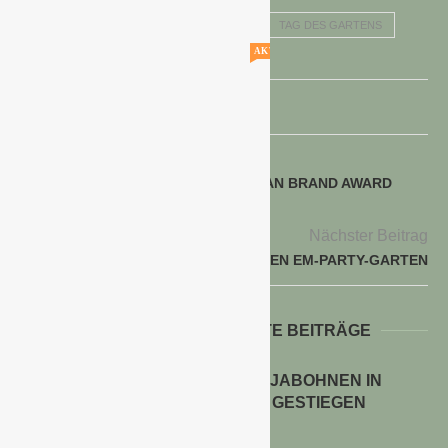
GAFA-PROGRAMM
SPOGA + GAFA
TAG DES GARTENS
AKTUELLE STELLENANGEBOTE!!!
voriger Beitrag
WEBER-STEPHEN GEWINNT „GERMAN BRAND AWARD
2016“
Nächster Beitrag
TIPPS FÜR DEN PERFEKTEN EM-PARTY-GARTEN
WEITERE INTERESSANTE BEITRÄGE
ANBAUFLÄCHEN FÜR SOJABOHNEN IN
DEUTSCHLAND STARK GESTIEGEN
30. Juli 2026