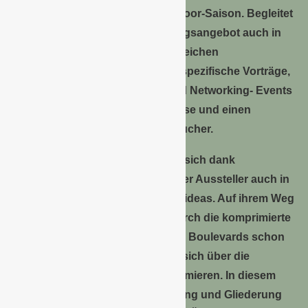
Neuheiten der kommenden Outdoor-Saison. Begleitet
wird das umfassende Ausstellungsangebot auch in
diesem Jahr von einem facettenreichen
Rahmenprogramm. Zielgruppenspezifische Vorträge,
Workshops, Sonderschauen und Networking- Events
schaffen dabei zusätzliche Impulse und einen
Mehrwert für Aussteller und Besucher.
Der Messeboulevard verwandelt sich dank
zahlreicher Zweitplatzierungen der Aussteller auch in
diesem Jahr in den boulevard of ideas. Auf ihrem Weg
in die Hallen haben Besucher durch die komprimierte
Produktpräsentation entlang des Boulevards schon
im Vorbeigehen die Möglichkeit, sich über die
Neuheiten der Aussteller zu informieren. In diesem
Jahr wird eine verstärkte Aufteilung und Gliederung