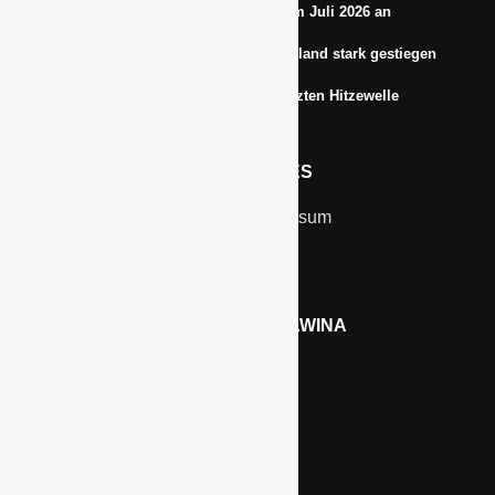
Energiepreise treiben die Inflationsrate im Juli 2026 an
Anbauflächen für Sojabohnen in Deutschland stark gestiegen
Erfrischungsprodukte boomten in der letzten Hitzewelle
RECHTLICHES
Kontakt & Impressum
Datenschutz
WERBEN AUF GAWINA
Preisliste
LINKS
Kölnmesse