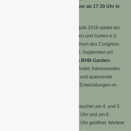
Gartenparty, findet am 5. September ab 17:30 Uhr in
der Halle 6 statt.
Direkt im Anschluss an die spoga+gafa 2016 startet der
Handelsverband Heimwerken, Bauen und Garten e.V.
(BHB) mit einem Get-Together im Atrium des Congress-
Centers Nord der Koelnmesse am 6. September um
19:00 Uhr. Er bildet den Auftakt zum
BHB-Garden-
Summit
, der am 7. September stattfindet. Interessenten
dürfen erneut interessante Vorträge und spannende
Diskussionen zu den dynamischen Entwicklungen im
Gartenmarkt erwarten.
Die spoga+gafa 2016 ist für Fachbesucher am 4. und 5.
September von 09:00 Uhr bis 18:00 Uhr und am 6.
September von 09:00 Uhr bis 17:00 Uhr geöffnet. Weitere
Informationen unter
www.spogagafa.de