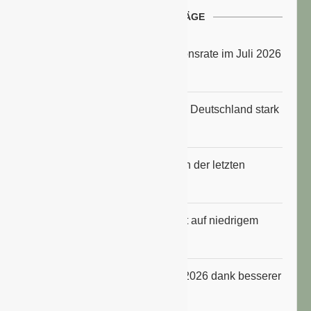
NEUESTE BEITRÄGE
Energiepreise treiben die Inflationsrate im Juli 2026
an
Anbauflächen für Sojabohnen in Deutschland stark
gestiegen
Erfrischungsprodukte boomten in der letzten
Hitzewelle
Konsumklima im Juli 2026 bleibt auf niedrigem
Niveau
ifo Geschäftsklimaindex im Juli 2026 dank besserer
Erwartungen gestiegen