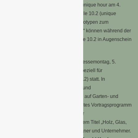
Gewinner werden im Rahmen der unique hour am 4.
September um 16:00 Uhr in der Halle 10.2 (unique
lounge) bekannt gegeben. Alle Prototypen zum
Wettbewerbsthema „Outdoor Living“ können während der
gesamten Messelaufzeit in der Halle 10.2 in Augenschein
genommen werden.
Bereits zum dritten Mal findet am Messemontag, 5.
September, ein
Informationstag
speziell für
Landschaftsarchitekten
(Halle 10.2) statt. In
Kooperation mit dem Ulmer Verlag und
Branchenexperten wird ein speziell auf Garten- und
Landschaftsarchitekten ausgerichtetes Vortragsprogramm
angeboten. In diesem Jahr steht der
Landschaftsarchitekten-Tag unter dem Titel „Holz, Glas,
Naturstein“ Praxistag Garten für Planer und Unternehmer.