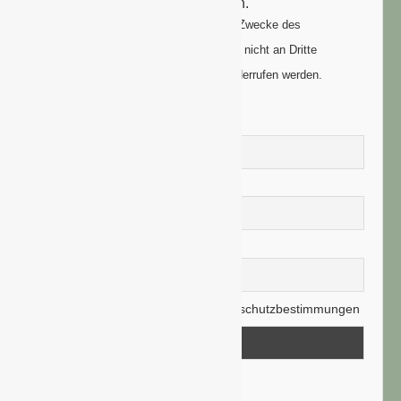
um Ihre Anmeldung zu vollenden.
Ihre Daten werden ausschließlich zum Zwecke des
Newsletters genutzt. Ihre Daten werden nicht an Dritte
weitergegeben und können jederzeit widerrufen werden.
Vorname
Nachname
E-Mail-Adresse
Hiermit akzeptiere ich die Datenschutzbestimmungen