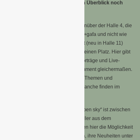
nach Produktgruppen den ersten Überblick noch
einfacher machen.
Ebenfalls auf dem Boulevard, gegenüber der Halle 4, die
in diesem Jahr auch von der spoga+gafa und nicht wie
bislang von der spoga horse Herbst (neu in Halle 11)
belegt wird, findet das Gartencafé seinen Platz. Hier gibt
es dank zielgruppenspezifischer Vorträge und Live-
Kochshows Information und Infotainment gleichermaßen.
Auch die Taspo-Talks mit aktuellen Themen und
Fragestellungen aus der Grünen Branche finden im
Gartencafé statt.
Der Outdoorbereich „spoga+gafa open sky“ ist zwischen
den Hallen 6 und 7 verortet. Aussteller aus dem
Angebotssegment garden bbq haben hier die Möglichkeit
im Rahmen von Zweitplatzierungen, ihre Neuheiten unter