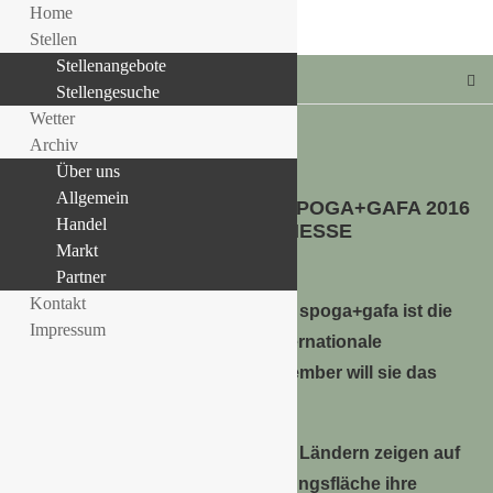
Home
Stellen
Stellenangebote
Stellengesuche
Wetter
Archiv
Über uns
HANDEL
Allgemein
BEGLEITPROGRAMM DER SPOGA+GAFA 2016
LLE STELLENANGEBOTE!!!
Handel
IN DER KOELNMESSE
Markt
20. Juni 2016
Partner
Kontakt
Die spoga+gafa ist die
Impressum
internationale
Gartenmesse. Vom 4. bis 6. September will sie das
erneut unter Beweis stellen:
Rund 2.000 Anbieter aus rund 60 Ländern zeigen auf
225.000 Quadratmetern Ausstellungsfläche ihre