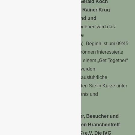
Referieren werden unter anderem
Gerald Koch
(Thüngen Institut, Göttingen)
und
Rainer Krug
(Deutscher Naturwerksteinverband und
Sachverständiger, Würzburg)
. Moderiert wird das
Vortragsprogramm von Brigitte Röde
(Landschaftsarchitektin BDLA, Köln). Beginn ist um 09:45
Uhr. Nach dem Vortragsprogramm können Interessierte
zum Ausklang des Tages zudem an einem „Get Together“
teilnehmen. Für die Veranstaltung werden
Fortbildungspunkte vergeben. Das ausführliche
Programm inkl. Vortragsthemen finden Sie in Kürze unter
www.spogagafa.de
im Bereich „Events und
Veranstaltungen“.
Nicht verpassen sollten Aussteller, Besucher und
Medienvertreter auch den beliebten Branchentreff
des Industrieverband Garten (IVG) e.V. Die IVG