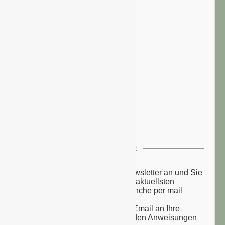
NEWSLETTER
Melden Sie sich zu unserem Newsletter an und Sie
erhalten einmal wöchentlich die aktuellsten
Nachrichten aus der grünen Branche per mail
zugesandt.
Sie erhalten eine Bestätigungs-Email an Ihre
Email-Adresse: bitte folgen Sie den Anweisungen