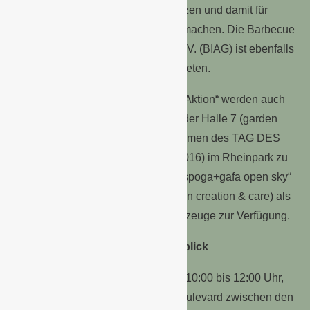
freiem Himmel live in Szene zu setzen und damit für
Fachbesucher noch erlebbarer zu machen. Die Barbecue
Industry Association Grillverband e.V. (BIAG) ist ebenfalls
in dem „spoga+gafa open sky“ vertreten.
Produktvorführungen und „Grills in Aktion“ werden auch
an einzelnen Ausstellerständen in der Halle 7 (garden
bbq) und selbstverständlich im Rahmen des TAG DES
GARTENS (3. und 4. September 2016) im Rheinpark zu
sehen sein. Gleichzeitig steht der „spoga+gafa open sky“
auch Ausstellern der Halle 6 (garden creation & care) als
Testfläche für Maschinen und Werkzeuge zur Verfügung.
Save the dates: Termine im Überblick
Für Sonntag, 4. September, ist von 10:00 bis 12:00 Uhr,
im Restaurant Lindbergh (Messeboulevard zwischen den