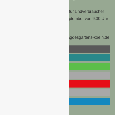
Der
TAG DES GARTENS 2016
ist für Endverbraucher
und Fachbesucher am 3. und 4. September von 9:00 Uhr
bis 18:00 Uhr geöffnet.
Weitere Informationen unter www.tagdesgartens-koeln.de