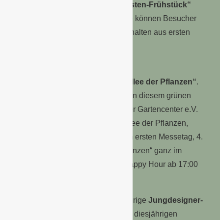
Hallen 6 und 9) erstmals ein
„Floristen-Frühstück“
geplant. In entspannter Atmosphäre können Besucher
tolle Kreationen bewundern und erhalten aus ersten
Hand Informationen zum Thema
„Frühstücksdekoration“.
Neu in diesem Jahr ist auch die
„Allee der Pflanzen“
.
Sie ist in der Passage 4/5 verortet. In diesem grünen
Ambiente ist der Verband Deutscher Gartencenter e.V.
(VDG), Kooperationspartner der Allee der Pflanzen,
aufmerksamkeitsstark vertreten. Am ersten Messetag, 4.
September, steht die „Allee der Pflanzen“ ganz im
Zeichen des Gartencenter-Tags, Happy Hour ab 17:00
Uhr inklusive.
Frische Ideen garantiert der diesjährige
Jungdesigner-
Wettbewerb
unique youngstar. Die diesjährigen