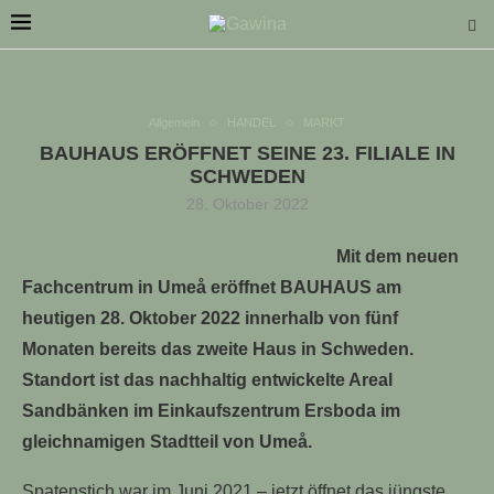
Allgemein
HANDEL
MARKT
BAUHAUS ERÖFFNET SEINE 23. FILIALE IN
SCHWEDEN
28. Oktober 2022
LLE STELLENANGEBOTE!!!
Mit dem neuen
Fachcentrum in Umeå eröffnet BAUHAUS am
heutigen 28. Oktober 2022 innerhalb von fünf
Monaten bereits das zweite Haus in Schweden.
Standort ist das nachhaltig entwickelte Areal
Sandbänken im Einkaufszentrum Ersboda im
gleichnamigen Stadtteil von Umeå.
Spatenstich war im Juni 2021 – jetzt öffnet das jüngste