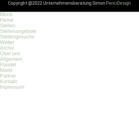
Copyright @2022 Unternehmensberatung Simon
PenciDesign
Menü
Home
Stellen
Stellenangebote
Stellengesuche
Wetter
Archiv
Über uns
Allgemein
Handel
Markt
Partner
Kontakt
Impressum