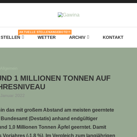
AKTUELLE STELLENANGEBOTE!!!
STELLEN
WETTER
ARCHIV
KONTAKT
Allgemein
UND 1 MILLIONEN TONNEN AUF
HRESNIVEAU
 Januar 2022
rhin das mit großem Abstand am meisten geerntete
 Bundesamt (Destatis) anhand endgültiger
und 1,0 Millionen Tonnen Äpfel geerntet. Damit
Vorjahres (-1,8 %). Im Vergleich zum langjährigen