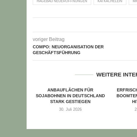
HAGEBAU NEUERÖFFNUNGEN
KAI KÄCHELEIN
MI
voriger Beitrag
COMPO: NEUORGANISATION DER
GESCHÄFTSFÜHRUNG
WEITERE INT
ANBAUFLÄCHEN FÜR
ERFRIS
SOJABOHNEN IN DEUTSCHLAND
BOOMTEN
STARK GESTIEGEN
H
30. Juli 2026
2