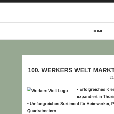
HOME
LLE STELLENANGEBOTE!!!
100. WERKERS WELT MARK
21
• Erfolgreiches Kl
expandiert in Thür
• Umfangreiches Sortiment für Heimwerker, P
Quadratmetern