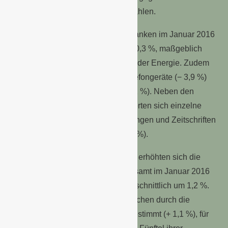
für Molkereiprodukte (− 4,1 %) bezahlen.
Die Preise für
Waren insgesamt
sanken im Januar 2016
im Vergleich zum Januar 2015 um 0,3 %, maßgeblich
bestimmt durch den Preisrückgang der Energie. Zudem
verbilligten sich unter anderem Telefongeräte (− 3,9 %)
sowie Kaffee, Tee und Kakao (− 2,1 %). Neben den
Nahrungsmitteln insgesamt verteuerten sich einzelne
Waren deutlich, zum Beispiel Zeitungen und Zeitschriften
(+ 4,9 %) sowie Tabakwaren (+ 3,8 %).
Gemessen an der Gesamtteuerung erhöhten sich die
Preise für
Dienstleistungen
insgesamt im Januar 2016
gegenüber Januar 2015 überdurchschnittlich um 1,2 %.
Diese Teuerung wurde im Wesentlichen durch die
Erhöhung bei der Nettokaltmiete bestimmt (+ 1,1 %), für