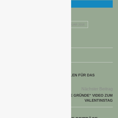
ENERGIEPREISE
INFLATIONSRATE JANUAR 2016
TEUERUNGSRATE JANUAR 2016
voriger Beitrag
IVG MEDIENTAG 2016: REKORDZAHLEN FÜR DAS
GARTENJAHR 2015
Nächster Beitrag
„BLUMEN – 1000 GUTE GRÜNDE“ VIDEO ZUM
VALENTINSTAG