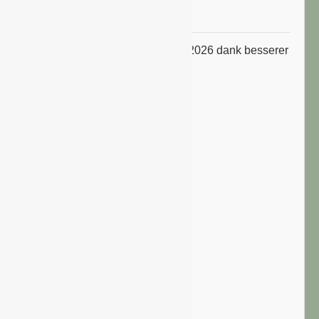
Niveau
ifo Geschäftsklimaindex im Juli 2026 dank besserer
Erwartungen gestiegen