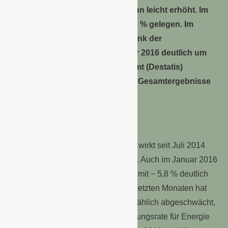
– hat sich damit zum Jahresbeginn leicht erhöht. Im
Dezember 2015 hatte sie bei + 0,3 % gelegen. Im
Vergleich zum Dezember 2015 sank der
Verbraucherpreisindex im Januar 2016 deutlich um
0,8 %. Das Statistische Bundesamt (Destatis)
bestätigt damit seine vorläufigen Gesamtergebnisse
vom 29. Januar 2016.
Dämpfend auf die Gesamtteuerung wirkt seit Juli 2014
die
Preisentwicklung der Energie
. Auch im Januar 2016
lagen die Energiepreise insgesamt mit − 5,8 % deutlich
unter dem Vorjahresniveau. In den letzten Monaten hat
sich jedoch der Preisrückgang allmählich abgeschwächt,
im September 2015 hatte die Teuerungsrate für Energie