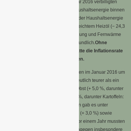
noch bei − 9,3 % gelegen. Im Januar 2016 verbilligten
sich sowohl Kraftstoffe als auch Haushaltsenergie binnen
Jahresfrist jeweils um 5,7 %. Unter der Haushaltsenergie
waren die Preisentwicklungen bei leichtem Heizöl (− 24,3
%) und bei Umlagen für Zentralheizung und Fernwärme
(− 9,4 %) besonders verbraucherfreundlich.
Ohne
Berücksichtigung der Energie hätte die Inflationsrate
im Januar 2016 bei + 1,2 % gelegen.
Die
Preise für Nahrungsmittel
lagen im Januar 2016 um
0,9 % höher als im Januar 2015. Deutlich teurer als ein
Jahr zuvor waren im Januar 2016 Obst (+ 5,0 %, darunter
Äpfel: + 8,4 %) und Gemüse (+ 3,6 %, darunter Kartoffeln:
+ 30,5 %). Weitere Preiserhöhungen gab es unter
anderem bei Fisch und Fischwaren (+ 3,0 %) sowie
Süßwaren (+ 1,5 %). Weniger als vor einem Jahr mussten
die Verbraucher im Januar 2016 hingegen insbesondere