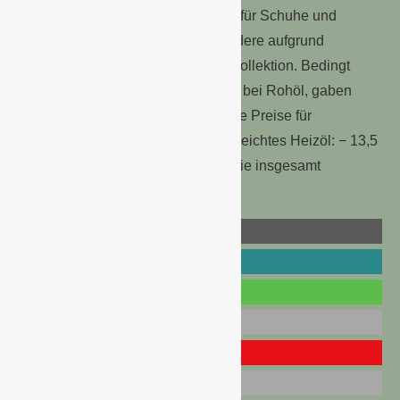
Bekleidungsartikel (− 4,7 %) sowie für Schuhe und
Schuhzubehör (− 4,0 %), insbesondere aufgrund
zahlreicher Rabatte auf die Winterkollektion. Bedingt
durch den anhaltenden Preisverfall bei Rohöl, gaben
binnen Monatsfrist zudem erneut die Preise für
Mineralölprodukte (− 5,9 %, davon leichtes Heizöl: − 13,5
%; Kraftstoffe: − 4,0 %) nach. Energie insgesamt
verbilligte sich um 2,5 %.