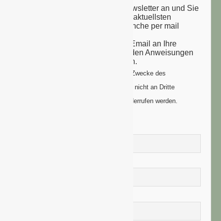
Melden Sie sich zu unserem Newsletter an und Sie
erhalten einmal wöchentlich die aktuellsten
Nachrichten aus der grünen Branche per mail
zugesandt.
Sie erhalten eine Bestätigungs-Email an Ihre
Email-Adresse: bitte folgen Sie den Anweisungen
um Ihre Anmeldung zu vollenden.
Ihre Daten werden ausschließlich zum Zwecke des
Newsletters genutzt. Ihre Daten werden nicht an Dritte
weitergegeben und können jederzeit widerrufen werden.
Vorname
Nachname
E-Mail-Adresse