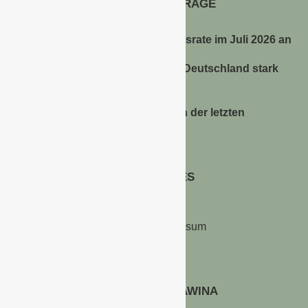
AKTUELLE BEITRÄGE
Energiepreise treiben die Inflationsrate im Juli 2026 an
Anbauflächen für Sojabohnen in Deutschland stark
gestiegen
Erfrischungsprodukte boomten in der letzten
Hitzewelle
RECHTLICHES
Kontakt & Impressum
Datenschutz
WERBEN AUF GAWINA