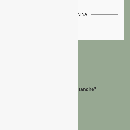
WERBEN AUF GAWINA
Preisliste
Bernhard Simon –
Dienstleistungen für die “Grüne Branche”
Im Niersgrund 9, 47623 Kevelaer
Tel.: 02832-9787369
Tel.: 0172-5984664
Email: info@gawina.de