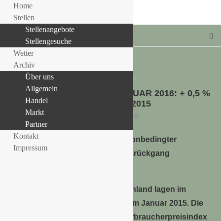
Home
Stellen
Stellenangebote
Stellengesuche
Wetter
Archiv
Über uns
Allgemein
MARKT
Allgemein
VERBRAUCHERPREISE JANUAR 2016: + 0,5 %
LLE STELLENANGEBOTE!!!
Handel
ZUM JANUAR 2015
Markt
12. Februar 2016
Partner
Kontakt
Saisonbedingter
Impressum
Preisrückgang
gegenüber Vormonat
Die Verbraucherpreise in Deutschland lagen im
Januar 2016 um 0,5 % höher als im Januar 2015. Die
Inflationsrate − gemessen am Verbraucherpreisindex