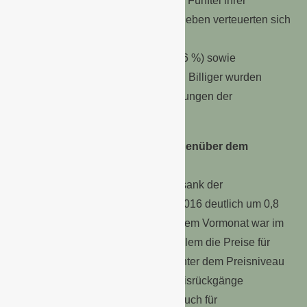
die die privaten Haushalte etwa ein Fünftel ihrer
Konsumausgaben verwenden. Daneben verteuerten sich
binnen Jahresfrist unter anderem
Verpflegungsdienstleistungen (+ 2,6 %) sowie
Verkehrsdienstleistungen (+ 1,6 %). Billiger wurden
hingegen insbesondere Dienstleistungen der
Telekommunikation (− 1,6 %).
Veränderung im Januar 2016 gegenüber dem
Vormonat Dezember 2015
Im Vergleich zum Dezember 2015 sank der
Verbraucherpreisindex im Januar 2016 deutlich um 0,8
%. Der Preisrückgang gegenüber dem Vormonat war im
Wesentlichen saisonbedingt: Vor allem die Preise für
Pauschalreisen (− 19,2 %) lagen unter dem Preisniveau
des Urlaubsmonats Dezember. Preisrückgänge
gegenüber dem Vormonat gab es auch für