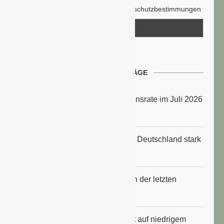
Hiermit akzeptiere ich die Datenschutzbestimmungen
NEUESTE BEITRÄGE
Energiepreise treiben die Inflationsrate im Juli 2026
an
Anbauflächen für Sojabohnen in Deutschland stark
gestiegen
Erfrischungsprodukte boomten in der letzten
Hitzewelle
Konsumklima im Juli 2026 bleibt auf niedrigem