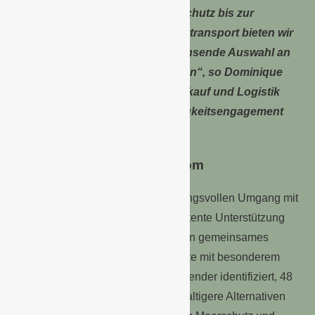
umweltfreundlicheren Pflanzenschutz bis zur
Mehrweglösung für den Pflanzentransport bieten wir
unseren Kunden eine stetig wachsende Auswahl an
umweltfreundlicheren Alternativen“, so Dominique
Rotondi, Geschäftsführer für Einkauf und Logistik
und zuständig für das Nachhaltigkeitsengagement
bei toom.
Nachhaltig Gärtnern mit toom
toom setzt sich für den verantwortungsvollen Umgang mit
Pestiziden ein und hat sich kompetente Unterstützung
von GLOBAL 2000 geholt. Durch ein gemeinsames
Pestizid-Screening wurden Produkte mit besonderem
Risiko für die Umwelt und den Anwender identifiziert, 48
davon wurden bereits durch nachhaltigere Alternativen