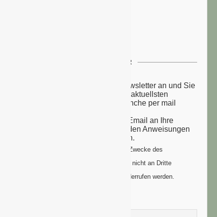
NEWSLETTER
Melden Sie sich zu unserem Newsletter an und Sie
erhalten einmal wöchentlich die aktuellsten
Nachrichten aus der grünen Branche per mail
zugesandt.
Sie erhalten eine Bestätigungs-Email an Ihre
Email-Adresse: bitte folgen Sie den Anweisungen
um Ihre Anmeldung zu vollenden.
Ihre Daten werden ausschließlich zum Zwecke des
Newsletters genutzt. Ihre Daten werden nicht an Dritte
weitergegeben und können jederzeit widerrufen werden.
Vorname