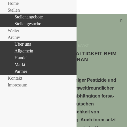
Home
Stellen
Stellenangebote
Stellengesuche
Wetter
Archiv
Über uns
Allgemein
HANDEL
MARKT
Allgemein
TOOM TREIBT DIE NACHHALTIGKEIT BEIM
LLE STELLENANGEBOTE!!!
Handel
GÄRTNERN VORAN
Markt
19. März 2024
Partner
Kontakt
Weniger Pestizide und
Impressum
Plastikmüll, mehr Moorschutz: Umweltfreundlicher
gärtnern mit toom. Laut einer unabhängigen forsa-
Umfrage ist für 70 Prozent der deutschen
Hobbygärtner die Umweltfreundlichkeit von
Produkten von großer Bedeutung. Auch toom setzt