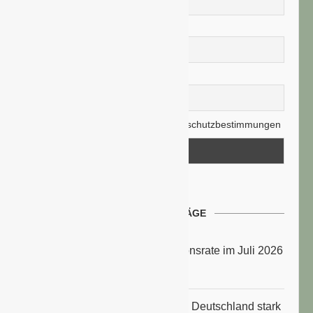
Nachname
E-Mail-Adresse
Hiermit akzeptiere ich die Datenschutzbestimmungen
NEUESTE BEITRÄGE
Energiepreise treiben die Inflationsrate im Juli 2026
an
Anbauflächen für Sojabohnen in Deutschland stark