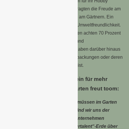
der Fensterbank. Nach den Gründen für ihr Hobby
gefragt, nennen 71 Prozent der Befragten die Freude am
Ergebnis und 62 Prozent den Spaß am Gärtnern. Ein
weiteres Motiv ist für ein Drittel die Umweltfreundlichkeit.
Auch beim Kauf von Gartenprodukten achten 70 Prozent
der Hobbygärtner auf Regionalität und
Umweltfreundlichkeit. Zwei Drittel gaben darüber hinaus
an, dass Ihnen der Verzicht auf Verpackungen oder deren
Reduktion auf das Nötigste wichtig ist.
Das wachsende Bewusstsein für mehr
Umweltfreundlichkeit im Garten freut toom:
„Artenvielfalt und Umweltschutz müssen im Garten
immer mitgedacht werden. Hier sind wir uns der
besonderen Verantwortung als Unternehmen
bewusst. Von der torffreien „Naturtalent“-Erde über