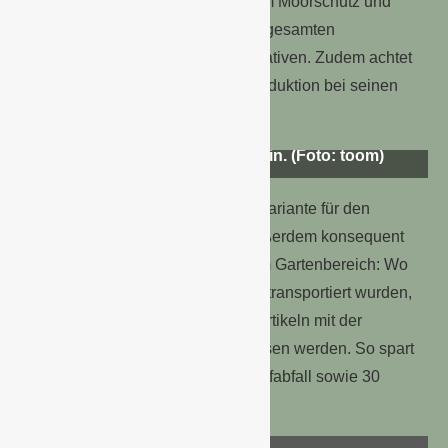
ersetzt. toom engagiert sich auch im Moorschutz und
plant bis 2025 die Umstellung des gesamten
Erdensortiments auf torffreie Alternativen. Zudem achtet
das Kölner Unternehmen auf Torfreduktion bei seinen
Durch die Floritray Mehrwegpaletten spart toom
Pflanzenlieferanten.
jährlich 150 Tonnen Kunststoffabfall sowie 30
Prozent CO2-Emissionen ein. (Foto: toom)
Mit der Einführung einer Mehrwegvariante für den
Pflanzentransport verfolgt toom außerdem konsequent
die Reduzierung von Plastikmüll im Gartenbereich: Wo
Pflanzen bisher in Einwegpaletten transportiert wurden,
kann der Kreislauf nun bei vielen Artikeln mit der
Mehrwegpalette Floritray geschlossen werden. So spart
toom jährlich 150 Tonnen Kunststoffabfall sowie 30
Prozent CO2-Emissionen.