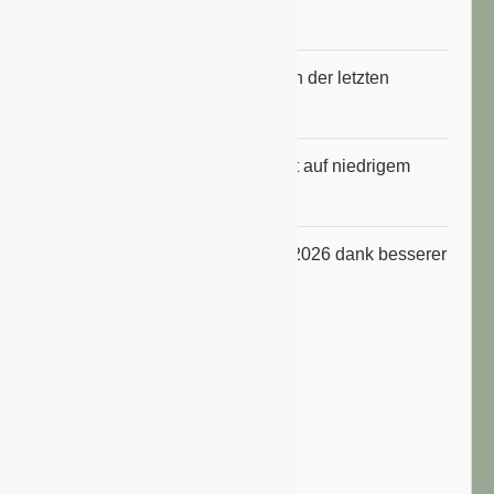
gestiegen
Erfrischungsprodukte boomten in der letzten
Hitzewelle
Konsumklima im Juli 2026 bleibt auf niedrigem
Niveau
ifo Geschäftsklimaindex im Juli 2026 dank besserer
Erwartungen gestiegen