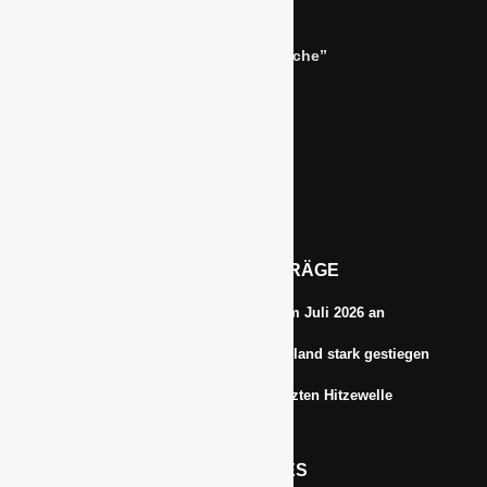
Bernhard Simon –
Dienstleistungen für die “Grüne Branche”
Im Niersgrund 9, 47623 Kevelaer
Tel.: 02832-9787369
Tel.: 0172-5984664
Email: info@gawina.de
AKTUELLE BEITRÄGE
Energiepreise treiben die Inflationsrate im Juli 2026 an
Anbauflächen für Sojabohnen in Deutschland stark gestiegen
Erfrischungsprodukte boomten in der letzten Hitzewelle
RECHTLICHES