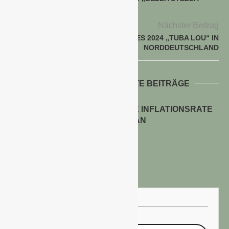
IN BAYERN
Nächster Beitrag
BALKONPFLANZE DES JAHRES 2024 „TUBA LOU“ IN
NORDDEUTSCHLAND
WEITERE INTERESSANTE BEITRÄGE
ENERGIEPREISE TREIBEN DIE INFLATIONSRATE
IM JULI 2026 AN
30. Juli 2026