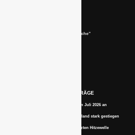
Bernhard Simon –
Dienstleistungen für die “Grüne Branche”
Im Niersgrund 9, 47623 Kevelaer
Tel.: 02832-9787369
Tel.: 0172-5984664
Email: info@gawina.de
AKTUELLE BEITRÄGE
Energiepreise treiben die Inflationsrate im Juli 2026 an
Anbauflächen für Sojabohnen in Deutschland stark gestiegen
Erfrischungsprodukte boomten in der letzten Hitzewelle