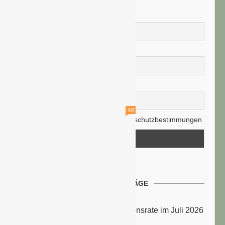
Vorname
Nachname
E-Mail-Adresse
AKTUELLE STELLENANGEBOTE!!!
Hiermit akzeptiere ich die Datenschutzbestimmungen
NEUESTE BEITRÄGE
Energiepreise treiben die Inflationsrate im Juli 2026
an