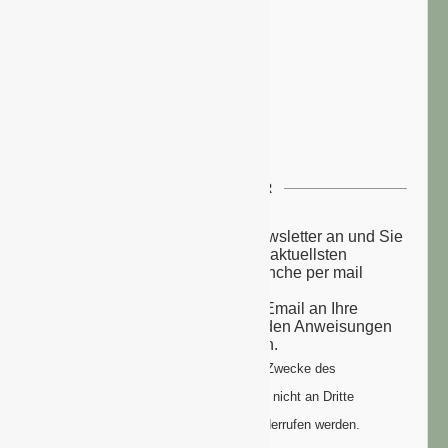
NEWSLETTER
Melden Sie sich zu unserem Newsletter an und Sie
erhalten einmal wöchentlich die aktuellsten
Nachrichten aus der grünen Branche per mail
zugesandt.
Sie erhalten eine Bestätigungs-Email an Ihre
Email-Adresse: bitte folgen Sie den Anweisungen
um Ihre Anmeldung zu vollenden.
Ihre Daten werden ausschließlich zum Zwecke des
Newsletters genutzt. Ihre Daten werden nicht an Dritte
weitergegeben und können jederzeit widerrufen werden.