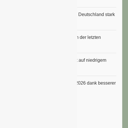
Anbauflächen für Sojabohnen in Deutschland stark
gestiegen
Erfrischungsprodukte boomten in der letzten
Hitzewelle
Konsumklima im Juli 2026 bleibt auf niedrigem
Niveau
ifo Geschäftsklimaindex im Juli 2026 dank besserer
Erwartungen gestiegen