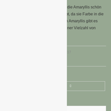
Gerade in den Wintermonaten sind die Amaryllis schön
anzusehen und deshalb sehr beliebt, da sie Farbe in die
Wohnung bringen. Neben den roten Amaryllis gibt es
diese wunderbare Blume auch in einer Vielzahl von
anderen Farben.
17. November 2017
WEITERE BEITRÄGE