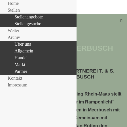
Home
Stellen
Stellenangebote
Stellengesuche
Wetter
Archiv
Über uns
TAG:
RÜTTEN MEERBUSCH
Allgemein
LLE STELLENANGEBOTE!!!
Handel
HANDEL
Markt
AMARYLLIS AUS DER GÄRTNEREI T. & S.
Partner
RÜTTEN IN MEERBUSCH
Kontakt
Impressum
Die Veiling Rhein-Maas stellt
im Rahmen der Aktion „Anlieferer im Rampenlicht“
den Gartenbaubetrieb T.& S. Rütten in Meerbusch mit
seiner Amaryllisproduktion vor.
Gemeinsam mit
seinem Bruder Thomas führt Stefan Rütten den