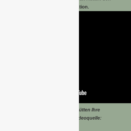
Familienbetrieb in zweiter Generation.
In diesem Video stellt die Firma Rütten Ihre
Produktion von Amaryllis vor. (Videoquelle:
YouTube)