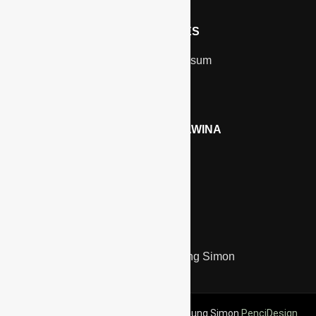
RECHTLICHES
Kontakt & Impressum
Datenschutz
WERBEN AUF GAWINA
Preisliste
LINKS
Kölnmesse
Unternehmensberatung Simon
Copyright @2022 Unternehmensberatung Simon
PenciDesign