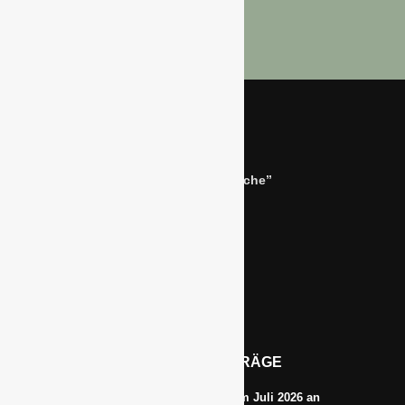
Bernhard Simon –
Dienstleistungen für die “Grüne Branche”
Im Niersgrund 9, 47623 Kevelaer
Tel.: 02832-9787369
Tel.: 0172-5984664
Email: info@gawina.de
AKTUELLE BEITRÄGE
Energiepreise treiben die Inflationsrate im Juli 2026 an