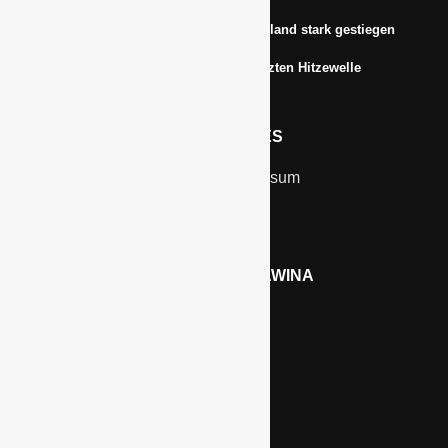
Anbauflächen für Sojabohnen in Deutschland stark gestiegen
Erfrischungsprodukte boomten in der letzten Hitzewelle
RECHTLICHES
Kontakt & Impressum
Datenschutz
WERBEN AUF GAWINA
Preisliste
LINKS
Kölnmesse