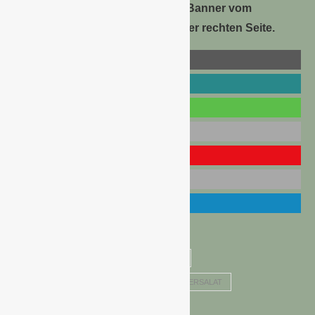
oder klicken Sie einfach auf das Banner vom
Quedlinburger Saatgut hier auf der rechten Seite.
BLÜHENDER ZAUN
BLUMENTEPPICH
GARTENLAND ASCHERSLEBEN
KRÄUTERSALAT
SAATGUT INNOVATIONEN