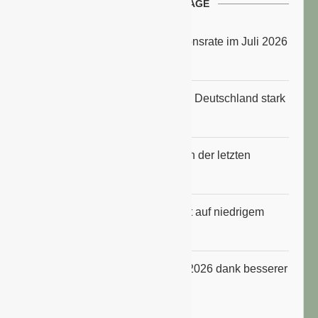
NEUESTE BEITRÄGE
Energiepreise treiben die Inflationsrate im Juli 2026
an
Anbauflächen für Sojabohnen in Deutschland stark
gestiegen
Erfrischungsprodukte boomten in der letzten
Hitzewelle
Konsumklima im Juli 2026 bleibt auf niedrigem
Niveau
ifo Geschäftsklimaindex im Juli 2026 dank besserer
Erwartungen gestiegen