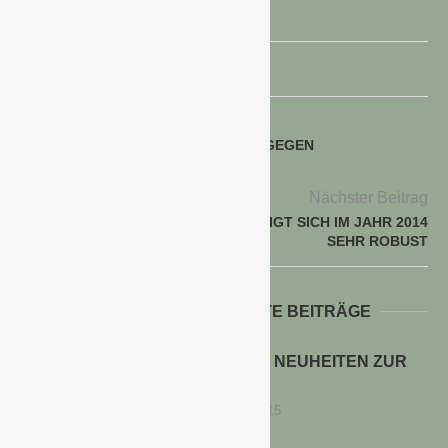
voriger Beitrag
WIRKEN SUBSTANZEN AUS PILZEN GEGEN
PROSTATAKREBS?
Nächster Beitrag
DEUTSCHE WIRTSCHAFT ZEIGT SICH IM JAHR 2014
SEHR ROBUST
WEITERE INTERESSANTE BEITRÄGE
QUEDLINBURGER SAATGUT: NEUHEITEN ZUR
IPM 2016
16. Dezember 2015