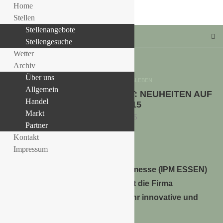
Home
Stellen
Stellenangebote
Stellengesuche
Wetter
Archiv
Über uns
GARTENLAND ASCHERSLEBEN
Allgemein
QUEDLINBURGER SAATGUT: NEUHEITEN AUF
LLE STELLENANGEBOTE!!!
Handel
DER IPM 2015
Markt
14. Januar 2015
Partner
Kontakt
Impressum
Auf der internationalen Pflanzenmesse (IPM ESSEN)
vom 27. bis 30. Januar 2015, stellt die Firma
Quedlinburger Saatgut einige sehr innovative und
interessante Neuheiten aus.