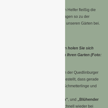
schaffen.
Im Gegenzug bestäuben die kleinen Helfer fleißig die
vielen verschiedenen Blüten und tragen so zu der
Artenvielfalt und dem Ernteertrag in unseren Gärten bei.
Mit diesen smarten Neuprodukten holen Sie sich
Insekten und Singvögel zurück in Ihren Garten (Foto:
Quedlinburger Saatgut))
Die einjährigen Blumenmischungen der Quedlinburger
Saatgut GmbH sind so zusammengestellt, dass gerade
Singvögel, Bienen und Hummeln, Schmetterlinge und
andere Insekten davon profitieren.
Außerdem lassen
„Blumenteppich“
, und
„Blühender
Zaun“
, nicht nur die Gartenhelfer schnell wieder bei