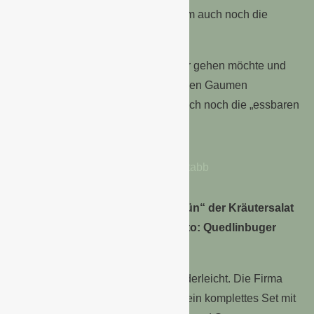
Ihnen einziehen, sie erfreuen zudem auch noch die
Augen des Betrachters.
Wer sogar noch einen Schritt weiter gehen möchte und
nicht nur das Auge, sondern auch den Gaumen
verwöhnen will, sollte unbedingt auch noch die „essbaren
Blüten“ probieren.
Eine weitere Neuheit ist „Babygrün“ der Kräutersalat
zum Verfeinern von Speisen. (Foto: Quedlinbuger
Saatgut)
Die Anzucht von „Babygrün“ ist kinderleicht. Die Firma
Quedlinburger Saatgut stellt Ihnen ein komplettes Set mit