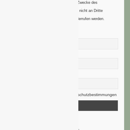
Ihre Daten werden ausschließlich zum Zwecke des
Newsletters genutzt. Ihre Daten werden nicht an Dritte
weitergegeben und können jederzeit widerrufen werden.
Vorname
Nachname
E-Mail-Adresse
Hiermit akzeptiere ich die Datenschutzbestimmungen