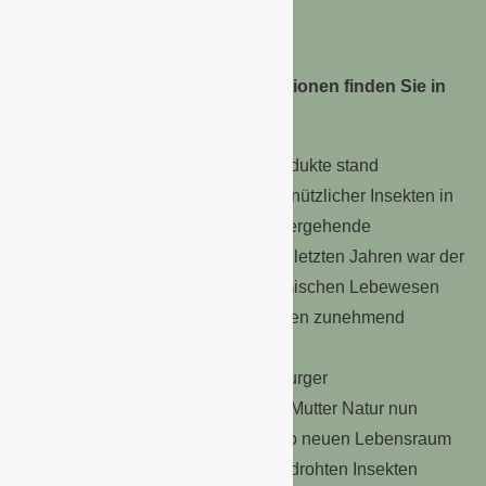
Den Stand mit den vielen Innovationen finden Sie in
der Halle 1.0 Stand 1D31
Bei der Entwicklung dieser Neuprodukte stand
insbesondere der akute Rückgang nützlicher Insekten in
unseren Gärten und die damit einhergehende
Mangelernährung im Fokus. In den letzten Jahren war der
Tisch für die uns so vertrauten heimischen Lebewesen
aus den unterschiedlichsten Gründen zunehmend
spärlicher gedeckt.
Mit den neu entwickelten Quedlinburger
Saatgutmischungen kann man der Mutter Natur nun
etwas unter die Arme greifen und so neuen Lebensraum
für die zum Teil vom Aussterben bedrohten Insekten