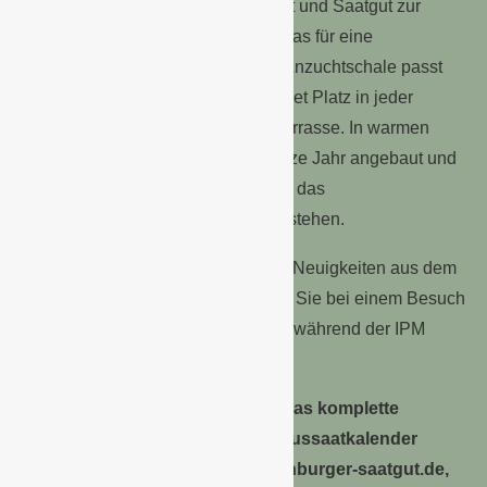
Aussaatschale, Wachstumssubstrat und Saatgut zur
Verfügung. So erhalten Sie alles, was für eine
erfolgreiche Anzucht nötig ist. Die Anzuchtschale passt
bequem auf jedes Fensterbrett, findet Platz in jeder
Küche, auf dem Balkon oder der Terrasse. In warmen
Zimmern kann „Babygrün“ das ganze Jahr angebaut und
geerntet werden. Ab Mitte Mai kann das
Anzuchtschälchen auch im Freien stehen.
Das ist nur eine kleine Auswahl an Neuigkeiten aus dem
Hause „Quedlinburger Saatgut“ die Sie bei einem Besuch
auf dem Messestand in der Halle 1 während der IPM
2015 kennenlernen können.
Zusätzliche Informationen über das komplette
Saatgut-Sortiment sowie einen Aussaatkalender
finden Sie auf unter: www.quedlinburger-saatgut.de,