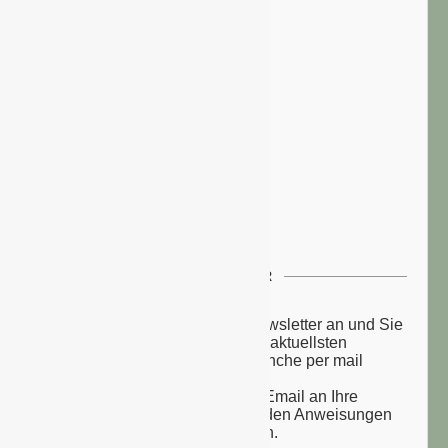
NEWSLETTER
Melden Sie sich zu unserem Newsletter an und Sie
erhalten einmal wöchentlich die aktuellsten
Nachrichten aus der grünen Branche per mail
zugesandt.
Sie erhalten eine Bestätigungs-Email an Ihre
Email-Adresse: bitte folgen Sie den Anweisungen
um Ihre Anmeldung zu vollenden.