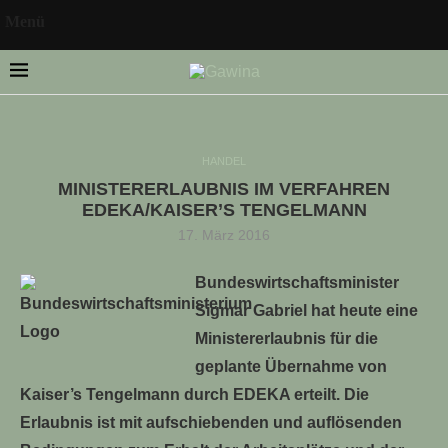
Menü
HANDEL
MINISTERERLAUBNIS IM VERFAHREN
LLE STELLENANGEBOTE!!!
EDEKA/KAISER’S TENGELMANN
17. März 2016
Bundeswirtschaftsminister
Sigmar Gabriel hat heute eine
Ministererlaubnis für die
geplante Übernahme von
Kaiser’s Tengelmann durch EDEKA erteilt. Die
Erlaubnis ist mit aufschiebenden und auflösenden