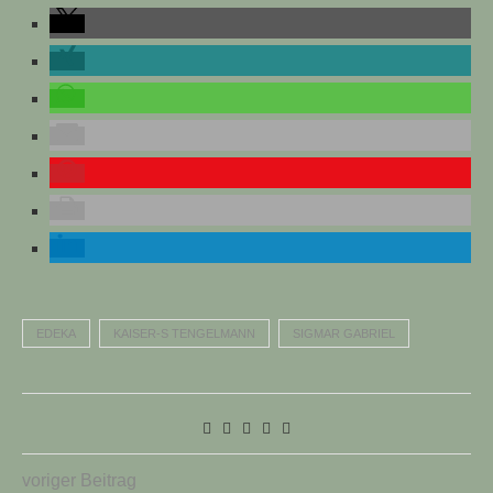
EDEKA
KAISER-S TENGELMANN
SIGMAR GABRIEL
voriger Beitrag