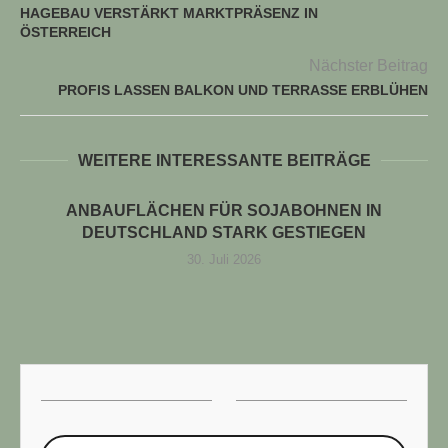
HAGEBAU VERSTÄRKT MARKTPRÄSENZ IN
ÖSTERREICH
Nächster Beitrag
PROFIS LASSEN BALKON UND TERRASSE ERBLÜHEN
WEITERE INTERESSANTE BEITRÄGE
ANBAUFLÄCHEN FÜR SOJABOHNEN IN
DEUTSCHLAND STARK GESTIEGEN
30. Juli 2026