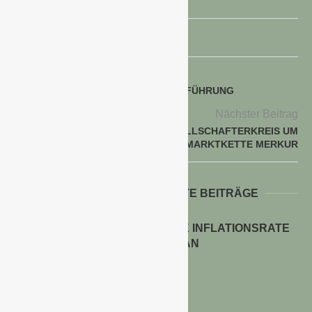
voriger Beitrag
HAGEBAU ERWEITERT GESCHÄFTSFÜHRUNG
Nächster Beitrag
HAGEBAU ERWEITERT GESELLSCHAFTERKREIS UM
SLOWENISCHE BAUMARKTKETTE MERKUR
WEITERE INTERESSANTE BEITRÄGE
ENERGIEPREISE TREIBEN DIE INFLATIONSRATE
IM JULI 2026 AN
30. Juli 2026