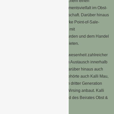
Landgard-Marktplatz bot Fachbesuchern einen
kompakten Überblick über die Sortimentsvielfalt im Obst-
und Gemüsebereich der Genossenschaft. Darüber hinaus
standen neue, aufmerksamkeitsstarke Point-of-Sale-
Aktionen im Fokus, die gemeinsam mit
Kooperationspartnern entwickelt wurden und dem Handel
zusätzliche Vermarktungsimpulse bieten.
Ein starkes Signal war auch die Anwesenheit zahlreicher
Erzeuger, die den Messeauftritt zum Austausch innerhalb
der Erzeugergenossenschaft und darüber hinaus auch
mit der Kundschaft nutzten. Dazu gehörte auch Kalli Mau,
der auf der Ostsee-Insel Fehmarn in dritter Generation
seinen Betrieb führt und vor allem Wirsing anbaut. Kalli
Mau engagiert sich auch als Mitglied des Beirates Obst &
Gemüse für Landgard.