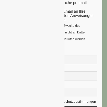
Nachrichten aus der grünen Branche per mail
zugesandt.
Sie erhalten eine Bestätigungs-Email an Ihre
Email-Adresse: bitte folgen Sie den Anweisungen
um Ihre Anmeldung zu vollenden.
Ihre Daten werden ausschließlich zum Zwecke des
Newsletters genutzt. Ihre Daten werden nicht an Dritte
weitergegeben und können jederzeit widerrufen werden.
Vorname
Nachname
E-Mail-Adresse
Hiermit akzeptiere ich die Datenschutzbestimmungen