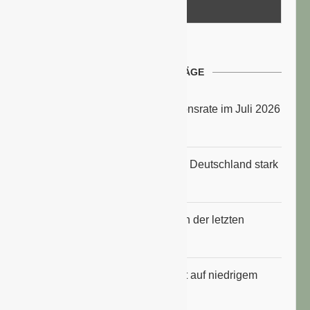
NEUESTE BEITRÄGE
Energiepreise treiben die Inflationsrate im Juli 2026
an
Anbauflächen für Sojabohnen in Deutschland stark
gestiegen
Erfrischungsprodukte boomten in der letzten
Hitzewelle
Konsumklima im Juli 2026 bleibt auf niedrigem
Niveau