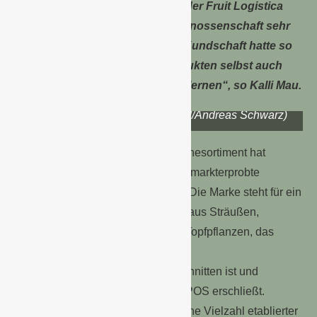
„Es war mein erster Besuch bei der Fruit Logistica
und ich habe unsere Erzeugergenossenschaft sehr
gerne mit repräsentiert. Unsere Kundschaft hatte so
die Möglichkeit, neben den Produkten selbst auch
gleich deren Erzeuger kennenzulernen“, so Kalli Mau.
Landgard Konzept Blumenwerk auf der Fruit Logistica
2026 in Berlin (Foto: ©Landgard/Andreas Schwarz)
Als sinnvolle Ergänzung zum Frischesortiment hat
Landgard in Berlin das inzwischen markterprobte
Konzept „Blumenwerk“ vorgestellt. Die Marke steht für ein
qualitativ überzeugendes Angebot aus Sträußen,
Monosträußen und ausgewählten Topfpflanzen, das
speziell auf die Anforderungen des
Lebensmitteleinzelhandels zugeschnitten ist und
zusätzliche Umsatzpotenziale am POS erschließt.
Darüber hinaus zeigte Landgard eine Vielzahl etablierter