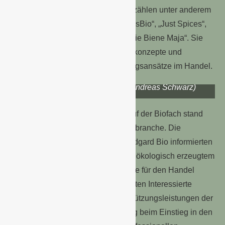
Eigenmarken und Lizenzen. Dazu zählen unter anderem
„IssReifer“, „Banamigo“, „IssSO“, „IssBio“, „Just Spices“,
„Bloss“, „Evelina“, „Xenia“ sowie „Die Biene Maja“. Sie
stehen für differenzierte Sortimentskonzepte und
zielgruppenspezifische Vermarktungsansätze im Handel.
Landgard Messeauftritt auf der Biofach 2026 in
Nürnberg (Foto: ©Landgard/Andreas Schwarz)
Im Mittelpunkt des Messeauftritts auf der Biofach stand
der intensive Austausch mit der Biobranche. Die
Expertinnen und Experten von Landgard Bio informierten
über das umfassende Sortiment an ökologisch erzeugtem
Obst und Gemüse, das bereits heute für den Handel
verfügbar ist. Darüber hinaus erhielten Interessierte
praxisnahe Einblicke in die Unterstützungsleistungen der
Genossenschaft – von der Beratung beim Einstieg in den