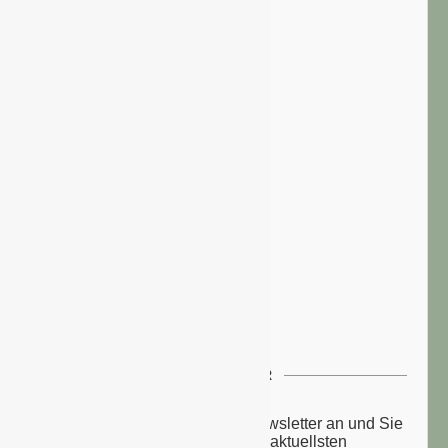
NEWSLETTER
Melden Sie sich zu unserem Newsletter an und Sie
erhalten einmal wöchentlich die aktuellsten