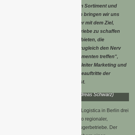
wichtige Plattformen. Mit unserem Sortiment und
unseren Vermarktungskonzepten bringen wir uns
bewusst in den Dialog ein – immer mit dem Ziel,
Mehrwert für unsere Mitgliedsbetriebe zu schaffen
und dem Handel Lösungen anzubieten, die
wirtschaftlich funktionieren und zugleich den Nerv
der Konsumentinnen und Konsumenten treffen“,
betont Michael Hermes, Bereichsleiter Marketing und
Kommunikation, der für die Messeauftritte der
Genossenschaft verantwortlich ist.
Der Landgard Stand auf der Fruit Logistica 2026 in
Berlin (Foto: ©Landgard/Andreas Schwarz)
Landgard präsentierte bei der Fruit Logistica in Berlin drei
Tage lang das breite Frischeportfolio regionaler,
nationaler und internationaler Erzeugerbetriebe. Der