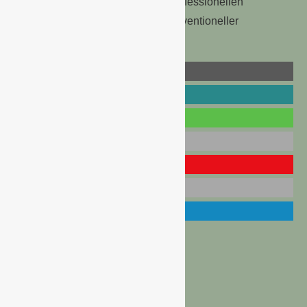
ökologischen Anbau bis hin zur
professionellen
Begleitung bei der Umstellung konventioneller
Produktionsbetriebe.
DEUTSCHES OBST UND GEMÜSE
OBST UND GEMÜSE AUS DEUTSCHLAND