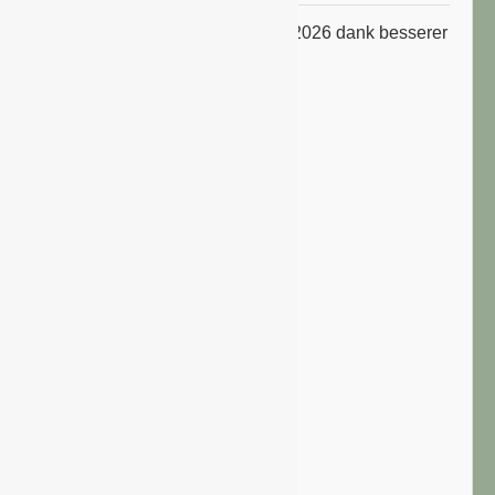
ifo Geschäftsklimaindex im Juli 2026 dank besserer
Erwartungen gestiegen