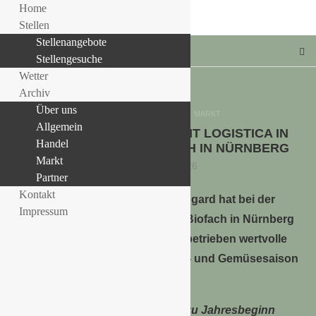
Home
Stellen
Stellenangebote
Stellengesuche
Wetter
Archiv
Über uns
Allgemein
HANDEL
MARKT
Allgemein
LANDGARD AUF DER FRUIT LOGISTICA IN
LLE STELLENANGEBOTE!!!
Handel
BERLIN UND DER BIOFACH IN NÜRNBERG
Markt
19. Februar 2026
Partner
Kontakt
Landgard hat bei der
Impressum
Fruit Logistica in Berlin und der Biofach in Nürnberg
zusammen mit starken Mitgliedsbetrieben wertvolle
Impulse für die anstehende Obst- und Gemüsesaison
gegeben.
„Beide Leitmessen sind für uns zu Jahresbeginn