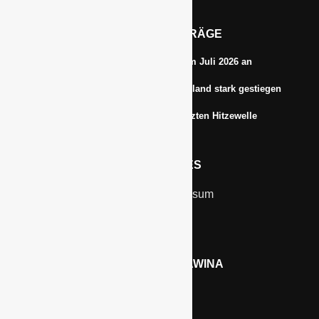
AKTUELLE BEITRÄGE
Energiepreise treiben die Inflationsrate im Juli 2026 an
Anbauflächen für Sojabohnen in Deutschland stark gestiegen
Erfrischungsprodukte boomten in der letzten Hitzewelle
RECHTLICHES
Kontakt & Impressum
Datenschutz
WERBEN AUF GAWINA
Preisliste