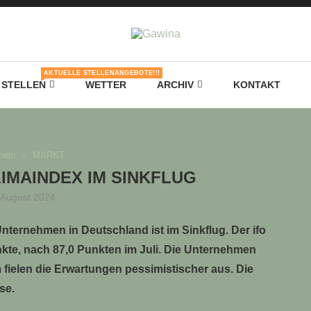
AKTUELLE STELLENANGEBOTE!!!
STELLEN
WETTER
ARCHIV
KONTAKT
mein
MARKT
IMAINDEX IM SINKFLUG
 August 2024
ternehmen in Deutschland ist im Sinkflug. Der ifo
nkte, nach 87,0 Punkten im Juli. Die Unternehmen
m fielen die Erwartungen pessimistischer aus. Die
se.