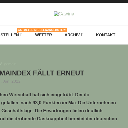
AKTUELLE STELLENANGEBOTE!!!
STELLEN
WETTER
ARCHIV
KONTAKT
Allgemein
MAINDEX FÄLLT ERNEUT
. Juni 2022
en Wirtschaft hat sich eingetrübt. Der ifo
e gefallen, nach 93,0 Punkten im Mai. Die Unternehmen
 Geschäftslage. Die Erwartungen fielen deutlich
und die drohende Gasknappheit bereitet der deutschen