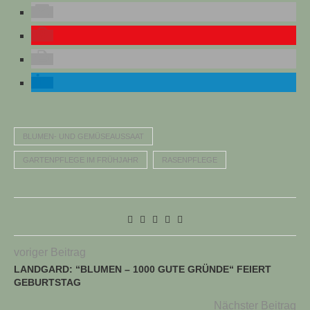
BLUMEN- UND GEMÜSEAUSSAAT
GARTENPFLEGE IM FRÜHJAHR
RASENPFLEGE
voriger Beitrag
LANDGARD: “BLUMEN – 1000 GUTE GRÜNDE“ FEIERT
GEBURTSTAG
Nächster Beitrag