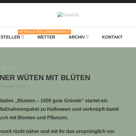
AKTUELLE STELLENANGEBOTE!!!
STELLEN
WETTER
ARCHIV
KONTAKT
MARKT
NER WÜTEN MIT BLÜTEN
 Oktober 2016
tiative „Blumen – 1000 gute Gründe“ startet ein
Maßnahmenpaket zu Halloween und verknüpft damit
auch mit Blumen und Pflanzen.
szeit rückt näher und mit ihr das ursprünglich vor