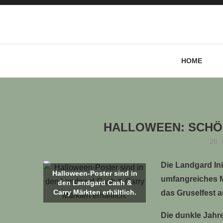
HOME
LLE STELLENANGEBOTE!!!
HALLOWEEN: SCHÖ
28.
Die Landgard Ini
Halloween-Poster sind in
umfangreiches 
den Landgard Cash &
Carry Märkten erhältlich.
das Gruselfest 
Die dunkle Jahre