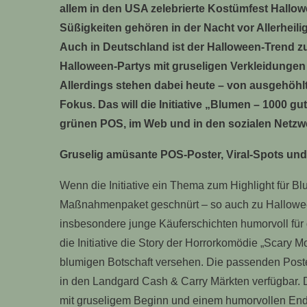
allem in den USA zelebrierte Kostümfest Hallo
Süßigkeiten gehören in der Nacht vor Allerheili
Auch in Deutschland ist der Halloween-Trend z
Halloween-Partys mit gruseligen Verkleidungen 
Allerdings stehen dabei heute – von ausgehöh
Fokus. Das will die Initiative „Blumen – 1000 g
grünen POS, im Web und in den sozialen Netzw
Gruselig amüsante POS-Poster, Viral-Spots und
Wenn die Initiative ein Thema zum Highlight für Bl
Maßnahmenpaket geschnürt – so auch zu Halloween
insbesondere junge Käuferschichten humorvoll für
die Initiative die Story der Horrorkomödie „Scary Mo
blumigen Botschaft versehen. Die passenden Post
in den Landgard Cash & Carry Märkten verfügbar.
mit gruseligem Beginn und einem humorvollen Ende 