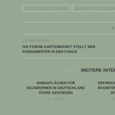
BLUMEN- 1000 GUTE GRÜNDE
BLUMENAKTION ZU HALLO
voriger Beitrag
IVG FORUM GARTENMARKT STELLT DEN
KONSUMENTEN IN DEN FOKUS
WEITERE INT
ANBAUFLÄCHEN FÜR
ERFRIS
SOJABOHNEN IN DEUTSCHLAND
BOOMTEN
STARK GESTIEGEN
H
30. Juli 2026
2