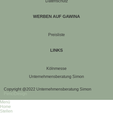
Datenschutz
WERBEN AUF GAWINA
Preisliste
LINKS
Kölnmesse
Unternehmensberatung Simon
Copyright @2022 Unternehmensberatung Simon
PenciDesign
Menü
Home
Stellen