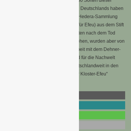
Efeulabyrinth gepflanzt. Die rund 300 Sorten dieser
umfangreichsten Efeuauspflanzung Deutschlands haben
ihren Ursprung in der ehrwürdigen Hedera-Sammlung
(Hedera helix = botanischer Name für Efeu) aus dem Stift
Neuburg in Heidelberg. Diese drohten nach dem Tod
eines Klosterbruders verloren zu gehen, wurden aber von
Wolfgang Graeser in Zusammenarbeit mit dem Dehner-
Partner Helix Pflanzen kultiviert und für die Nachwelt
erhalten. Über 100 Sorten sind deutschlandweit in den
Dehner Märkten als „Roggenburger Kloster-Efeu“
erhältlich.