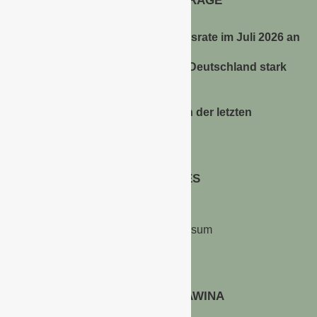
AKTUELLE BEITRÄGE
Energiepreise treiben die Inflationsrate im Juli 2026 an
Anbauflächen für Sojabohnen in Deutschland stark
gestiegen
Erfrischungsprodukte boomten in der letzten
Hitzewelle
RECHTLICHES
Kontakt & Impressum
Datenschutz
WERBEN AUF GAWINA