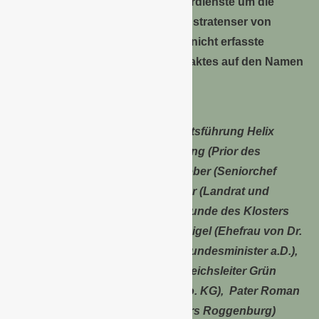
besonderen und langjährigen Verdienste um die
Klostergemeinschaft der Prämonstratenser von
Roggenburg wurde eine bislang nicht erfasste
Efeusorte im Rahmen eines Festaktes auf den Namen
‚Dr. Theo Waigel‘ getauft.
Bild v.l.n.r.: Hans Müller (Geschäftsführung Helix
Pflanzen GmbH), Pater Stefan Kling (Prior des
Klosters Roggenburg), Albert Weber (Seniorchef
Dehner), Thorsten Freudenberger (Landrat und
Vorsitzender des Vereins der Freunde des Klosters
Roggenburg), Dr. Irene Epple-Waigel (Ehefrau von Dr.
Theo Waigel), Dr. Theo Waigel (Bundesminister a.D.),
Wolfgang Graeser (Geschäftsbereichsleiter Grün
Dehner Gartencenter GmbH & Co. KG), Pater Roman
Löschinger (Provisor des Klosters Roggenburg)