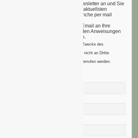
Melden Sie sich zu unserem Newsletter an und Sie
erhalten einmal wöchentlich die aktuellsten
Nachrichten aus der grünen Branche per mail
zugesandt.
Sie erhalten eine Bestätigungs-Email an Ihre
Email-Adresse: bitte folgen Sie den Anweisungen
um Ihre Anmeldung zu vollenden.
Ihre Daten werden ausschließlich zum Zwecke des
Newsletters genutzt. Ihre Daten werden nicht an Dritte
weitergegeben und können jederzeit widerrufen werden.
Vorname
Nachname
E-Mail-Adresse