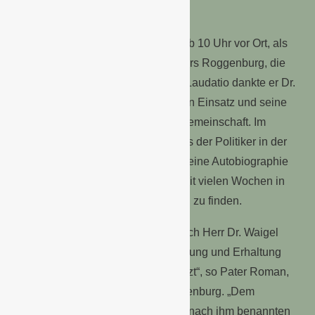
(Foto: Katrin Stötter)
Rund 120 geladene Gäste waren ab 10 Uhr vor Ort, als
Pater Stefan Kling, Prior des Klosters Roggenburg, die
Feierlichkeiten eröffnete. In seiner Laudatio dankte er Dr.
Theo Waigel für seinen langjährigen Einsatz und seine
Bemühungen rund um die Klostergemeinschaft. Im
Anschluss an die Namens-Taufe las der Politiker in der
Bibliothek aus seinen Memoiren. Seine Autobiographie
„Ehrlichkeit ist eine Währung“ ist seit vielen Wochen in
den Bestsellerlisten in Deutschland zu finden.
„Mit viel Herzblut und Tatkraft hat sich Herr Dr. Waigel
über Jahre hinweg für die Renovierung und Erhaltung
unseres Klostergebäudes eingesetzt“, so Pater Roman,
Leiter des Bildungszentrums Roggenburg. „Dem
Bundesminister a.D. nun mit einer nach ihm benannten