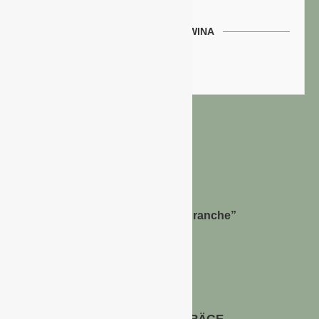
WERBEN AUF GAWINA
Preisliste
Bernhard Simon –
Dienstleistungen für die “Grüne Branche”
Im Niersgrund 9, 47623 Kevelaer
Tel.: 02832-9787369
Tel.: 0172-5984664
Email: info@gawina.de