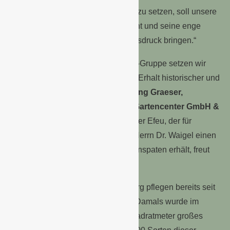
Efeusorte ein natürliches Denkmal zu setzen, soll unsere
Wertschätzung für sein Engagement und seine enge
Beziehung zu Roggenburg zum Ausdruck bringen.“
„Als Europas größte Garten-Center-Gruppe setzen wir
uns seit vielen Jahren aktiv für den Erhalt historischer und
seltener Pflanzen ein“, sagte
Wolfang Graeser,
Bereichsleiter Grün der Dehner Gartencenter GmbH &
Co. KG
. „Die Entscheidung, dass der Efeu, der für
Freundschaft und Treue steht, mit Herrn Dr. Waigel einen
so prominenten bayerischen Namenspaten erhält, freut
uns besonders.“
Dehner und das Kloster Roggenburg pflegen bereits seit
2016 eine enge Zusammenarbeit. Damals wurde im
Meditationsgarten ein über 500 Quadratmeter großes