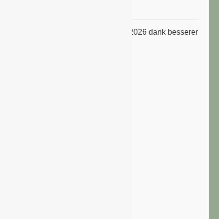
Niveau
ifo Geschäftsklimaindex im Juli 2026 dank besserer
Erwartungen gestiegen