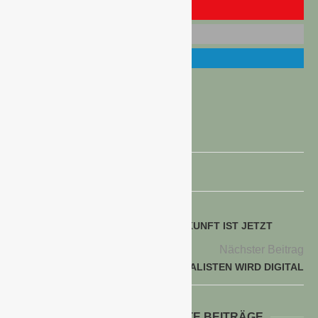
DR. THEO WAIGEL
HELIX PFLANZEN
voriger Beitrag
BHB-GARDENSUMMIT 2019: DIE ZUKUNFT IST JETZT
Nächster Beitrag
ANSPRACHE MOBILER GENERALISTEN WIRD DIGITAL
WEITERE INTERESSANTE BEITRÄGE