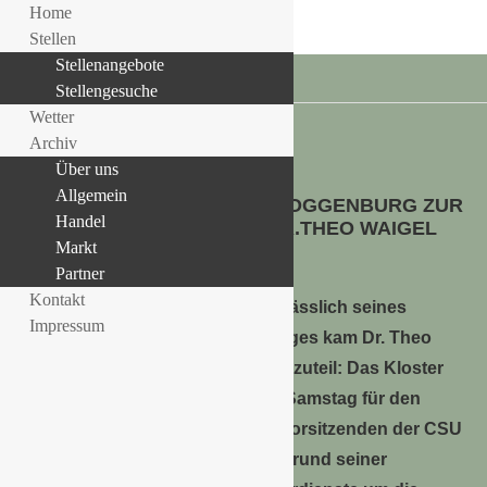
Home
Stellen
Stellenangebote
Stellengesuche
Wetter
Archiv
Über uns
Allgemein
Allgemein
EFEUTAUFE IM KLOSTER ROGGENBURG ZUR
LLE STELLENANGEBOTE!!!
Handel
EHRUNG DES BM A.D. DR.THEO WAIGEL
Markt
15. Juli 2019
Partner
Kontakt
Anlässlich seines
Impressum
kürzlich gefeierten 80. Geburtstages kam Dr. Theo
Waigel nun eine besondere Ehre zuteil: Das Kloster
Roggenburg hielt vergangenen Samstag für den
Bundesminister a.D. und Ehrenvorsitzenden der CSU
eine feierliche Efeutaufe ab. Aufgrund seiner