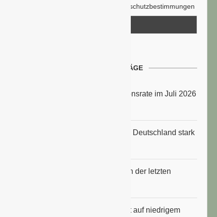
Hiermit akzeptiere ich die Datenschutzbestimmungen
NEUESTE BEITRÄGE
Energiepreise treiben die Inflationsrate im Juli 2026
an
Anbauflächen für Sojabohnen in Deutschland stark
gestiegen
Erfrischungsprodukte boomten in der letzten
Hitzewelle
Konsumklima im Juli 2026 bleibt auf niedrigem