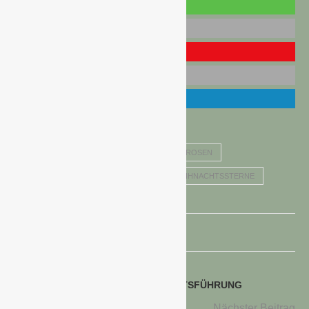
BLUMEN- 1000 GUTE GRÜNDE
CHRISTROSEN
HYAZINTHEN
MISTELZWEIGE
WEIHNACHTSSTERNE
voriger Beitrag
DEHNER ERWEITERT DIE GESCHÄFTSFÜHRUNG
Nächster Beitrag