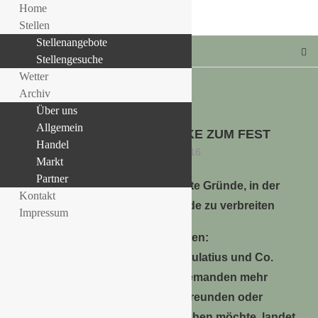
Home
Stellen
Stellenangebote
Stellengesuche
Wetter
Archiv
Über uns
Allgemein
Allgemein
BLÜHENDE GESCHENKE ZUM FEST
LLE STELLENANGEBOTE!!!
Handel
7. Dezember 2016
Markt
Partner
1000 gute Gründe, in der
Kontakt
Weihnachtszeit mit Blumen Freude zu verbreiten
Impressum
Grüne Geschenke statt Süßigkeiten:
Schokoweihnachtsmänner, Spekulatius und Co.
können in der Weihnachtszeit niemanden mehr
überraschen. Wer Verwandten, Freunden oder
Nachbarn eine echte Freude machen möchte, landet