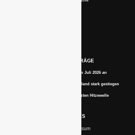
Dienstleistungen für die “Grüne Branche”
Im Niersgrund 9, 47623 Kevelaer
Tel.: 02832-9787369
Tel.: 0172-5984664
Email: info@gawina.de
AKTUELLE BEITRÄGE
Energiepreise treiben die Inflationsrate im Juli 2026 an
Anbauflächen für Sojabohnen in Deutschland stark gestiegen
Erfrischungsprodukte boomten in der letzten Hitzewelle
RECHTLICHES
Kontakt & Impressum