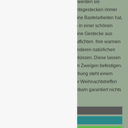
Decke oder im Türrahmen hängen, werden sie
hierzulande als Dekoration in Adventsgestecken immer
beliebter. Wer kein Händchen für feine Bastelarbeiten hat,
verschenkt den Mistelzweig einfach in einer schönen
Vase. Ebenso gut geeignet sind kleine Gestecke aus
Tannenzweigen oder Mini-Zuckerhutfichten. Ihre warmen
Grüntöne harmonieren perfekt mit anderen natürlichen
Elementen wie Tannenzapfen und Nüssen. Diese lassen
sich mit wenigen Handgriffen an den Zweigen befestigen.
Mit der passenden Blumenüberraschung steht einem
unvergesslichen Adventskaffee oder Weihnachtstreffen
mit der Familie, Freunden und Nachbarn garantiert nichts
im Weg.