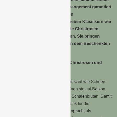
mit einem winterlichen Blumenarrangement garantiert
einen Volltreffer. Für den perfekten
Überraschungsmoment sorgen neben Klassikern wie
Mistel- und Tannzweigen blühende Christrosen,
Weihnachtssterne oder Hyazinthen. Sie bringen
Farbe ins Wintergrau und zaubern dem Beschenkten
ein Lächeln ins Gesicht.
Blütenpracht verschenken – mit Christrosen und
Weihnachtssternen
Christrosen gehören zur kalten Jahreszeit wie Schnee
und Eis. Selbst bei Minusgraden öffnen sie auf Balkon
und Terrasse ihre strahlend weißen Schalenblüten. Damit
sind sie das perfekte Blumengeschenk für die
Wintermonate. Wer die weiße Blütenpracht als