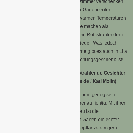
Tischdekoration für Wohn- und Esszimmer verschenken
möchte, findet im Blumenladen oder Gartencenter
besondere Züchtungen, die selbst warmen Temperaturen
standhalten. Auch Weihnachtssterne machen als
Advents-Mitbringsel viel her. In sattem Rot, strahlendem
Weiß oder zartem Creme kennt sie jeder. Was jedoch
kaum jemand weiß: Weihnachtssterne gibt es auch in Lila
und Rosé – wenn das kein Überraschungsgeschenk ist!
Mit farbenfrohen Hyazinthen für strahlende Gesichter
sorgen (Foto:
©
1000gutegruende.de / Kati Molin)
Wem es rund um die Festtage nicht bunt genug sein
kann, der liegt mit einer Hyazinthe genau richtig. Mit ihren
Blüten in Weiß, Rosa, Gelb oder Blau ist die
„Frühlingsbotschafterin“ nicht nur im Garten ein echter
Hingucker, sondern auch als Zimmerpflanze ein gern