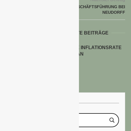
VERSTÄRKUNG DER GESCHÄFTSFÜHRUNG BEI
NEUDORFF
WEITERE INTERESSANTE BEITRÄGE
ENERGIEPREISE TREIBEN DIE INFLATIONSRATE
IM JULI 2026 AN
30. Juli 2026