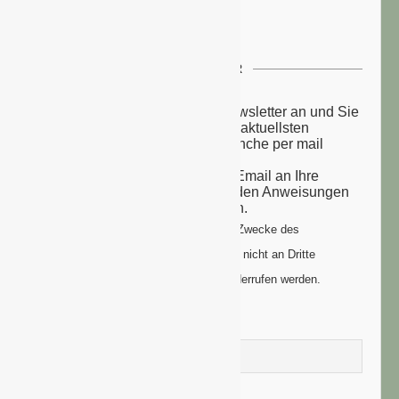
NEWSLETTER
Melden Sie sich zu unserem Newsletter an und Sie
erhalten einmal wöchentlich die aktuellsten
Nachrichten aus der grünen Branche per mail
zugesandt.
Sie erhalten eine Bestätigungs-Email an Ihre
Email-Adresse: bitte folgen Sie den Anweisungen
um Ihre Anmeldung zu vollenden.
Ihre Daten werden ausschließlich zum Zwecke des
Newsletters genutzt. Ihre Daten werden nicht an Dritte
weitergegeben und können jederzeit widerrufen werden.
Vorname
Nachname