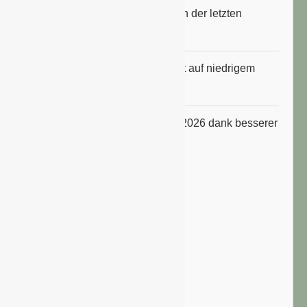
Erfrischungsprodukte boomten in der letzten
Hitzewelle
Konsumklima im Juli 2026 bleibt auf niedrigem
Niveau
ifo Geschäftsklimaindex im Juli 2026 dank besserer
Erwartungen gestiegen