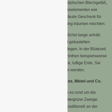
gesehener Gast. Drapiert in einem stylischen Blechgefäß,
zusammen mit weihnachtlichen Dekoelementen wie
Holzsternen, sind Hyazinthen das ideale Geschenk für
alle, die schon im Winter vom Frühling träumen möchten.
Tipp:
Damit die Blumenfreude möglichst lange anhält,
dem Geschenk einfach einen selbst gebastelten
Pflanzenstecker mit Pflegetipps beilegen. In der Blütezeit
von Dezember bis Mai mögen Hyazinthen beispielsweise
einen sonnigen Standort und lockere, luftige Erde. Sie
sollten zudem regelmäßig gegossen werden.
Grün soweit das Auge reicht: Tanne, Mistel und Co.
Das perfekte Mitbringsel für alle, die es rund um die
Festtage klassisch mögen, sind immergrüne Zweige.
Während Mistelzweige in England traditionell an der