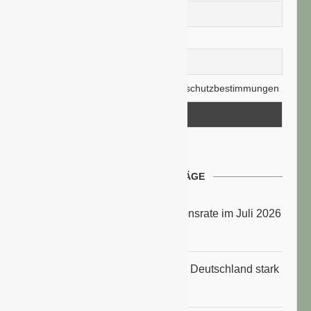
E-Mail-Adresse
Hiermit akzeptiere ich die Datenschutzbestimmungen
NEUESTE BEITRÄGE
Energiepreise treiben die Inflationsrate im Juli 2026
an
Anbauflächen für Sojabohnen in Deutschland stark
gestiegen