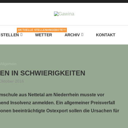
AKTUELLE STELLENANGEBOTE!!!
STELLEN
WETTER
ARCHIV
KONTAKT
Allgemein
N IN SCHWIERIGKEITEN
 Oktober 2016
umschule aus Nettetal am Niederrhein musste vor
end Insolvenz anmelden. Ein allgemeiner Preisverfall
onen beeinträchtigte Ostexport sollen die Ursachen für