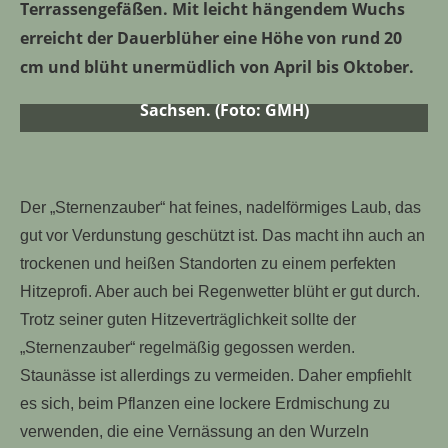
Terrassengefäßen. Mit leicht hängendem Wuchs
erreicht der Dauerblüher eine Höhe von rund 20
Feines, nadelförmiges Laub und leuchtend gelbe
Blüten zieren den „Sternenzauber“. Der
cm und blüht unermüdlich von April bis Oktober.
Hitzeprofi ist die „Pflanze des Jahres 2024“ aus
Sachsen. (Foto: GMH)
Der „Sternenzauber“ hat feines, nadelförmiges Laub, das
gut vor Verdunstung geschützt ist. Das macht ihn auch an
trockenen und heißen Standorten zu einem perfekten
Hitzeprofi. Aber auch bei Regenwetter blüht er gut durch.
Trotz seiner guten Hitzeverträglichkeit sollte der
„Sternenzauber“ regelmäßig gegossen werden.
Staunässe ist allerdings zu vermeiden. Daher empfiehlt
es sich, beim Pflanzen eine lockere Erdmischung zu
verwenden, die eine Vernässung an den Wurzeln