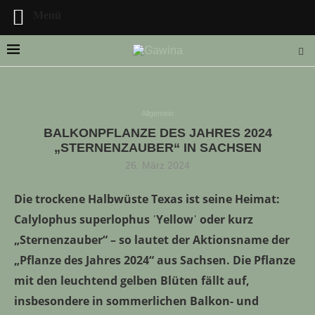
Menü
Allgemein
BALKONPFLANZE DES JAHRES 2024
LLE STELLENANGEBOTE!!!
„STERNENZAUBER“ IN SACHSEN
26. März 2024
Die trockene Halbwüste Texas ist seine Heimat:
Calylophus superlophus ˈYellowˈ oder kurz
„Sternenzauber“ – so lautet der Aktionsname der
„Pflanze des Jahres 2024“ aus Sachsen. Die Pflanze
mit den leuchtend gelben Blüten fällt auf,
insbesondere in sommerlichen Balkon- und