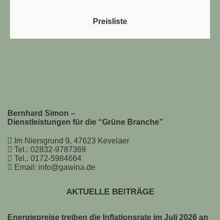
Preisliste
Bernhard Simon –
Dienstleistungen für die “Grüne Branche”
Im Niersgrund 9, 47623 Kevelaer
Tel.: 02832-9787369
Tel.: 0172-5984664
Email: info@gawina.de
AKTUELLE BEITRÄGE
Energiepreise treiben die Inflationsrate im Juli 2026 an